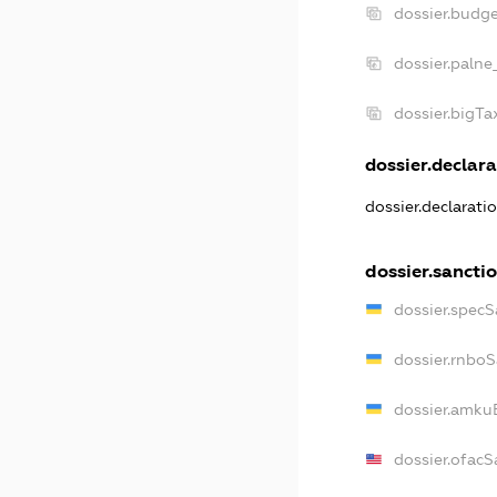
dossier.budg
dossier.palne
dossier.bigT
dossier.declara
dossier.declarat
dossier.sancti
dossier.spec
dossier.rnbo
dossier.amku
dossier.ofacS