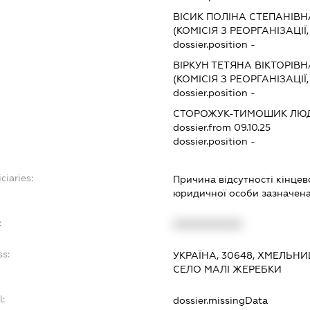
ВІСИК ПОЛІНА СТЕПАНІВН
(КОМІСІЯ З РЕОРГАНІЗАЦІЇ
dossier.position -
ВІРКУН ТЕТЯНА ВІКТОРІВН
(КОМІСІЯ З РЕОРГАНІЗАЦІЇ
dossier.position -
СТОРОЖУК-ТИМОШИК ЛЮ
dossier.from 09.10.25
dossier.position -
ciaries:
Причина відсутності кінце
юридичної особи зазначена 
:
XXXXXXXXXX
ss:
УКРАЇНА, 30648, ХМЕЛЬН
СЕЛО МАЛІ ЖЕРЕБКИ
l:
dossier.missingData