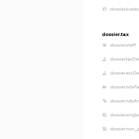
dossier.kveds
dossier.tax
dossier.staff
dossier.taxDe
dossier.esvD
dossier.ndsP
dossier.ndsA
dossier.singl
dossier.non_p