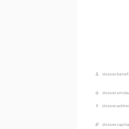
dossier.benefi
dossier.smida
dossier.addre
dossier.capita