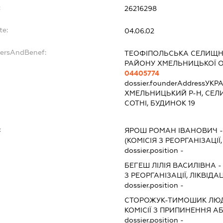
:
26216298
te:
04.06.02
dersAndBenef:
ТЕОФІПОЛЬСЬКА СЕЛИЩН
РАЙОНУ ХМЕЛЬНИЦЬКОЇ О
04405774
dossier.founderAddress
УКРА
ХМЕЛЬНИЦЬКИЙ Р-Н, СЕЛ
СОТНІ, БУДИНОК 19
:
ЯРОШ РОМАН ІВАНОВИЧ
(КОМІСІЯ З РЕОРГАНІЗАЦІЇ
dossier.position -
БЕГЕШ ЛІЛІЯ ВАСИЛІВНА
З РЕОРГАНІЗАЦІЇ, ЛІКВІДА
dossier.position -
СТОРОЖУК-ТИМОШИК ЛЮ
КОМІСІЇ З ПРИПИНЕННЯ А
dossier.position -