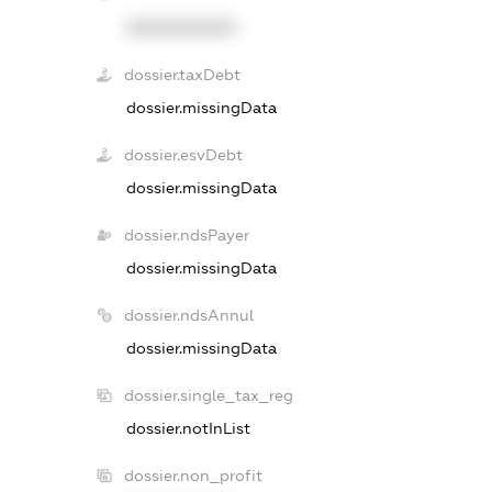
XXXXXXXXXX
dossier.taxDebt
dossier.missingData
dossier.esvDebt
dossier.missingData
dossier.ndsPayer
dossier.missingData
dossier.ndsAnnul
dossier.missingData
dossier.single_tax_reg
dossier.notInList
dossier.non_profit