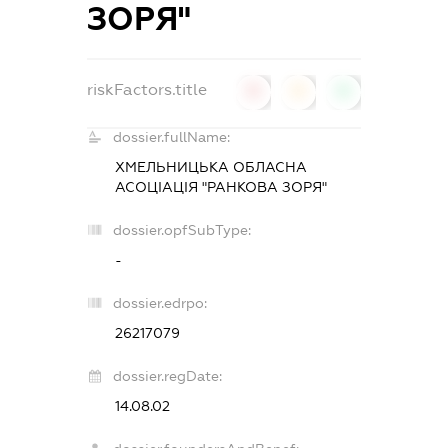
ЗОРЯ"
riskFactors.title
0
0
0
dossier.fullName:
ХМЕЛЬНИЦЬКА ОБЛАСНА
АСОЦІАЦІЯ "РАНКОВА ЗОРЯ"
dossier.opfSubType:
-
dossier.edrpo:
26217079
dossier.regDate:
14.08.02