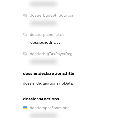
XXXXXXXXXX
dossier.budget_dotation
XXXXXXXXXX
dossier.palne_akciz
dossier.notInList
dossier.bigTaxPayerReg
XXXXXXXXXX
dossier.declarations.title
dossier.declarations.noData
dossier.sanctions
dossier.specSanctions
XXXXXXXXXX