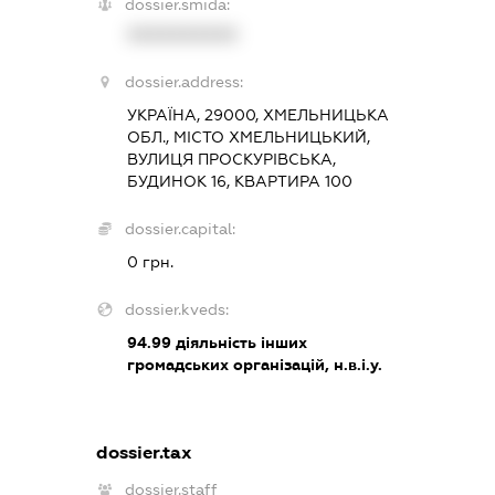
dossier.smida:
XXXXXXXXXX
dossier.address:
УКРАЇНА, 29000, ХМЕЛЬНИЦЬКА
ОБЛ., МІСТО ХМЕЛЬНИЦЬКИЙ,
ВУЛИЦЯ ПРОСКУРІВСЬКА,
БУДИНОК 16, КВАРТИРА 100
dossier.capital:
0 грн.
dossier.kveds:
94.99
діяльність інших
громадських організацій, н.в.і.у.
dossier.tax
dossier.staff