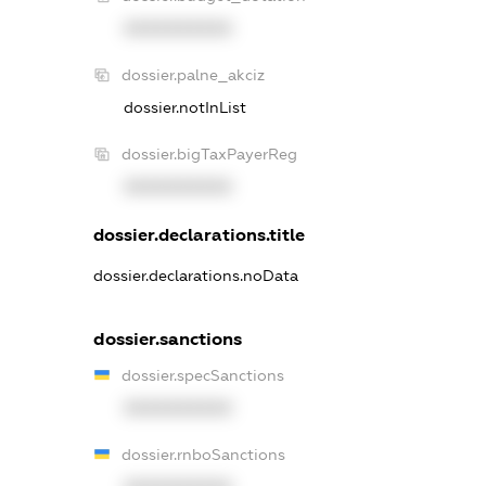
XXXXXXXXXX
dossier.palne_akciz
dossier.notInList
dossier.bigTaxPayerReg
XXXXXXXXXX
dossier.declarations.title
dossier.declarations.noData
dossier.sanctions
dossier.specSanctions
XXXXXXXXXX
dossier.rnboSanctions