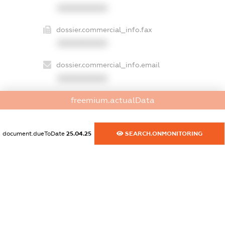
XXXXXXXXXX
dossier.commercial_info.fax
XXXXXXXXXX
dossier.commercial_info.email
XXXXXXXXXX
freemium.actualData
dossier.commercial_info.website
XXXXXXXXXX
document.dueToDate
25.04.25
SEARCH.ONMONITORING
dossier.commercial_info.activity
XXXXXXXXXX
freemium.exampleText_1
freemium.exampleText_2
freemium.anonymousPerSearch2