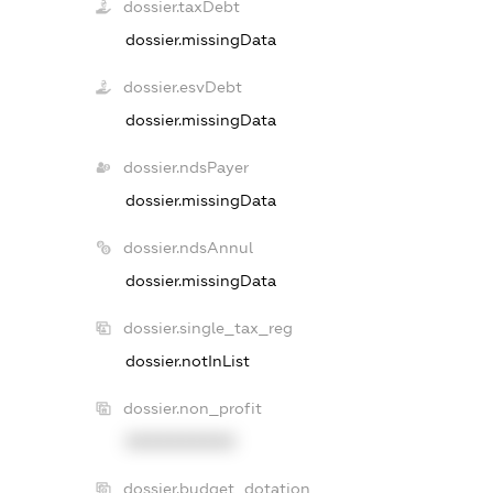
dossier.taxDebt
dossier.missingData
dossier.esvDebt
dossier.missingData
dossier.ndsPayer
dossier.missingData
dossier.ndsAnnul
dossier.missingData
dossier.single_tax_reg
dossier.notInList
dossier.non_profit
XXXXXXXXXX
dossier.budget_dotation