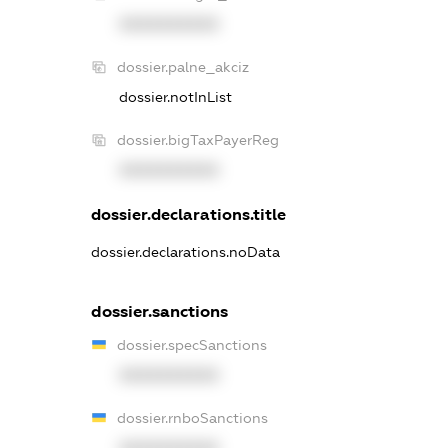
XXXXXXXXXX
dossier.palne_akciz
dossier.notInList
dossier.bigTaxPayerReg
XXXXXXXXXX
dossier.declarations.title
dossier.declarations.noData
dossier.sanctions
dossier.specSanctions
XXXXXXXXXX
dossier.rnboSanctions