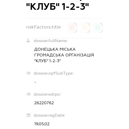
"КЛУБ" 1-2-3"
riskFactors.title
0
0
0
dossier.fullName:
ДОНЕЦЬКА МІСЬКА
ГРОМАДСЬКА ОРГАНІЗАЦІЯ
"КЛУБ" 1-2-3"
dossier.opfSubType:
-
dossier.edrpo:
26220762
dossier.regDate:
19.05.02