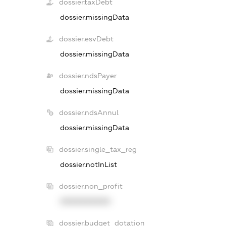
dossier.taxDebt
dossier.missingData
dossier.esvDebt
dossier.missingData
dossier.ndsPayer
dossier.missingData
dossier.ndsAnnul
dossier.missingData
dossier.single_tax_reg
dossier.notInList
dossier.non_profit
XXXXXXXXXX
dossier.budget_dotation