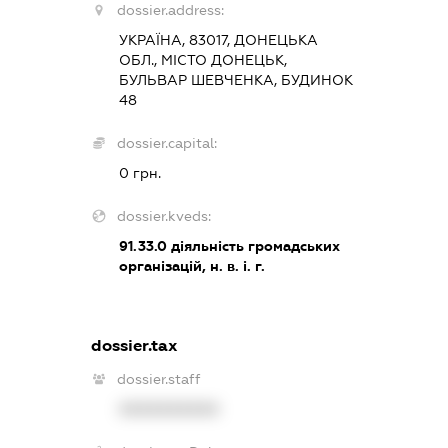
dossier.address:
УКРАЇНА, 83017, ДОНЕЦЬКА
ОБЛ., МІСТО ДОНЕЦЬК,
БУЛЬВАР ШЕВЧЕНКА, БУДИНОК
48
dossier.capital:
0 грн.
dossier.kveds:
91.33.0
діяльність громадських
організацій, н. в. і. г.
dossier.tax
dossier.staff
XXXXXXXXXX