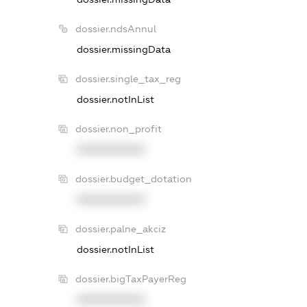
dossier.ndsAnnul
dossier.missingData
dossier.single_tax_reg
dossier.notInList
dossier.non_profit
XXXXXXXXXX
dossier.budget_dotation
XXXXXXXXXX
dossier.palne_akciz
dossier.notInList
dossier.bigTaxPayerReg
XXXXXXXXXX