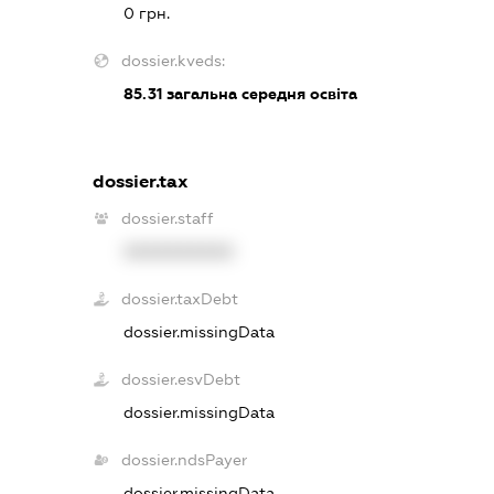
0 грн.
dossier.kveds:
85.31
загальна середня освіта
dossier.tax
dossier.staff
XXXXXXXXXX
dossier.taxDebt
dossier.missingData
dossier.esvDebt
dossier.missingData
dossier.ndsPayer
dossier.missingData