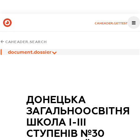
CAHEADER.GETTEST
CAHEADER.SEARCH
document.dossier
ДОНЕЦЬКА
ЗАГАЛЬНООСВІТНЯ
ШКОЛА І-ІІІ
СТУПЕНІВ №30