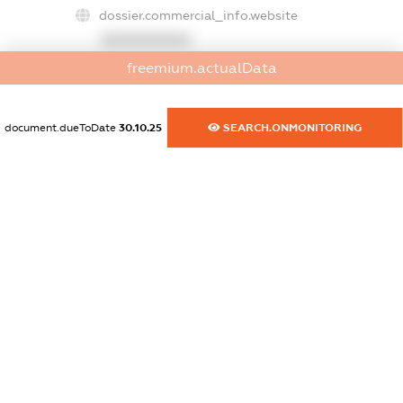
dossier.commercial_info.website
XXXXXXXXXX
freemium.actualData
dossier.commercial_info.activity
XXXXXXXXXX
document.dueToDate
30.10.25
SEARCH.ONMONITORING
freemium.exampleText_1
freemium.exampleText_2
freemium.anonymousPerSearch2
FREEMIUM.DETAILS
FREEMIUM.REGISTER