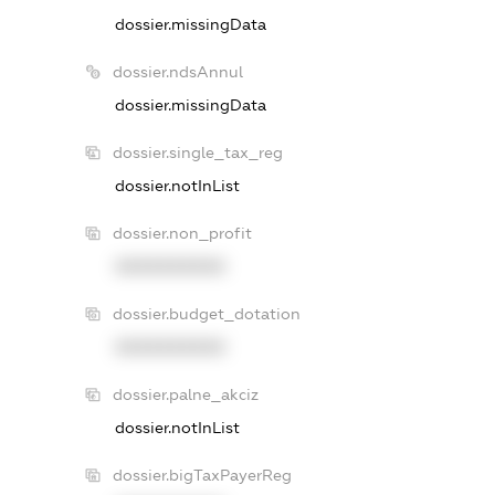
dossier.missingData
dossier.ndsAnnul
dossier.missingData
dossier.single_tax_reg
dossier.notInList
dossier.non_profit
XXXXXXXXXX
dossier.budget_dotation
XXXXXXXXXX
dossier.palne_akciz
dossier.notInList
dossier.bigTaxPayerReg