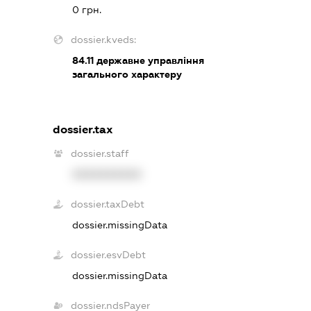
0 грн.
dossier.kveds:
84.11
державне управління
загального характеру
dossier.tax
dossier.staff
XXXXXXXXXX
dossier.taxDebt
dossier.missingData
dossier.esvDebt
dossier.missingData
dossier.ndsPayer