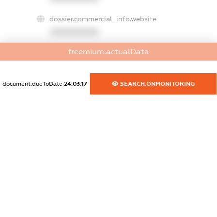
dossier.commercial_info.website
XXXXXXXXXX
freemium.actualData
dossier.commercial_info.activity
XXXXXXXXXX
document.dueToDate
24.03.17
SEARCH.ONMONITORING
freemium.exampleText_1
freemium.exampleText_2
freemium.anonymousPerSearch2
FREEMIUM.DETAILS
FREEMIUM.REGISTER