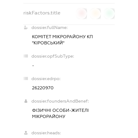
riskFactors.title
0
0
0
dossier.fullName:
КОМІТЕТ МІКРОРАЙОНУ КП
"КІРОВСЬКИЙ"
dossier.opfSubType:
-
dossier.edrpo:
26220970
dossier.foundersAndBenef:
ФІЗИЧНІ ОСОБИ-ЖИТЕЛІ
МІКРОРАЙОНУ
dossier.heads: