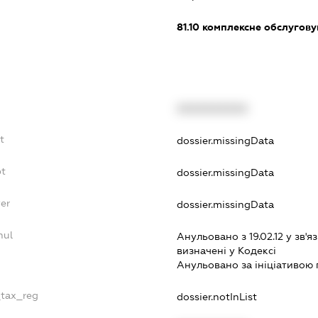
81.10
комплексне обслуговув
XXXXXXXXXX
t
dossier.missingData
bt
dossier.missingData
er
dossier.missingData
nul
Анульовано з 19.02.12 у зв'яз
визначенi у Кодексi
Анульовано за iнiцiативою 
_tax_reg
dossier.notInList