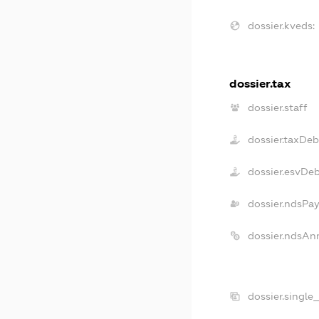
dossier.kveds:
dossier.tax
dossier.staff
dossier.taxDeb
dossier.esvDe
dossier.ndsPay
dossier.ndsAn
dossier.single