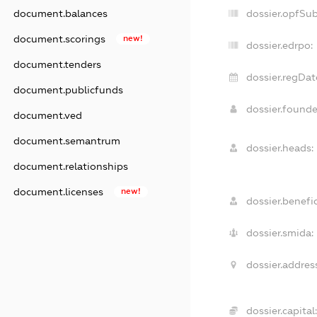
dossier.opfSu
document.balances
document.scorings
new!
dossier.edrpo:
document.tenders
dossier.regDat
document.publicfunds
dossier.found
document.ved
document.semantrum
dossier.heads:
document.relationships
document.licenses
new!
dossier.benefic
dossier.smida:
dossier.address
dossier.capital: