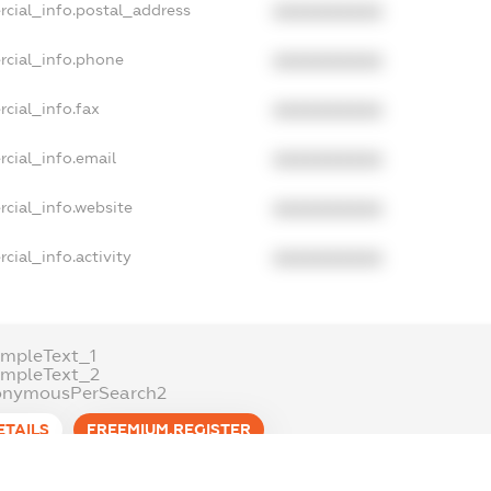
rcial_info.postal_address
XXXXXXXXXX
rcial_info.phone
XXXXXXXXXX
cial_info.fax
XXXXXXXXXX
cial_info.email
XXXXXXXXXX
cial_info.website
XXXXXXXXXX
cial_info.activity
XXXXXXXXXX
mpleText_1
ampleText_2
onymousPerSearch2
ETAILS
FREEMIUM.REGISTER