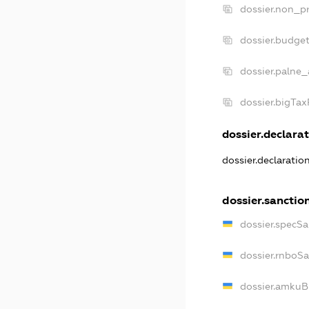
dossier.non_pr
dossier.budge
dossier.palne_
dossier.bigTa
dossier.declarat
dossier.declaratio
dossier.sanctio
dossier.specSa
dossier.rnboS
dossier.amkuB