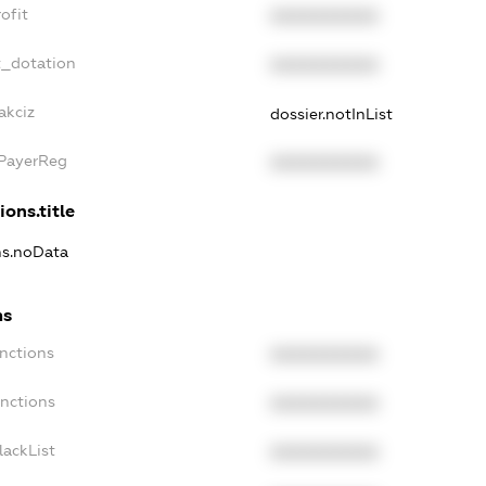
ofit
XXXXXXXXXX
t_dotation
XXXXXXXXXX
akciz
dossier.notInList
xPayerReg
XXXXXXXXXX
ions.title
ns.noData
ns
nctions
XXXXXXXXXX
anctions
XXXXXXXXXX
lackList
XXXXXXXXXX