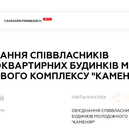
BETA
CAHEADER.PERSSEARCH
АННЯ СПІВВЛАСНИКІВ
ОКВАРТИРНИХ БУДИНКІВ 
ВОГО КОМПЛЕКСУ "КАМЕН
riskFactors.title
0
0
me:
ОБ'ЄДНАННЯ СПІВВЛАСНИ
БУДИНКІВ МОЛОДІЖНОГО
"КАМЕНЯР"