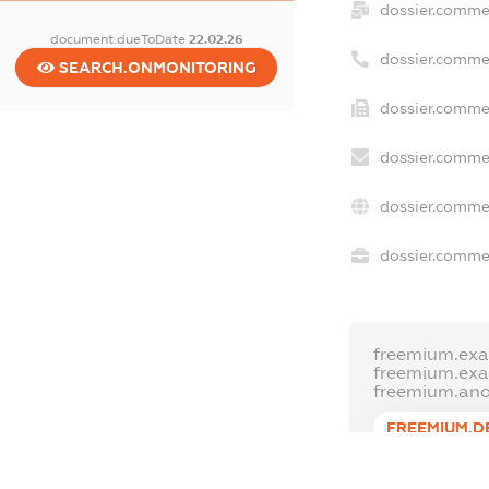
dossier.comme
document.dueToDate
22.02.26
dossier.comme
SEARCH.ONMONITORING
dossier.commer
dossier.commer
dossier.commer
dossier.commer
freemium.exa
freemium.ex
freemium.an
FREEMIUM.D