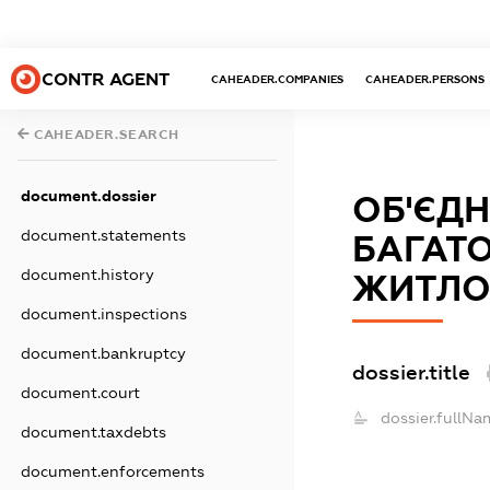
CONTR AGENT
CAHEADER.COMPANIES
CAHEADER.PERSONS
CAHEADER.SEARCH
document.dossier
ОБ'ЄДН
document.statements
БАГАТ
document.history
ЖИТЛО
document.inspections
document.bankruptcy
dossier.title
document.court
dossier.fullNa
document.taxdebts
document.enforcements