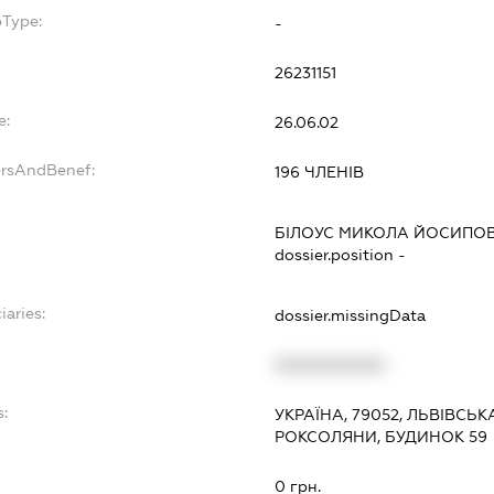
bType:
-
26231151
e:
26.06.02
ersAndBenef:
196 ЧЛЕНІВ
БІЛОУС МИКОЛА ЙОСИПО
dossier.position -
iaries:
dossier.missingData
XXXXXXXXXX
:
УКРАЇНА, 79052, ЛЬВІВСЬК
РОКСОЛЯНИ, БУДИНОК 59
0 грн.