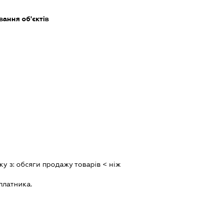
ання об'єктів
ку з:
обсяги продажу товарiв < нiж
платника.