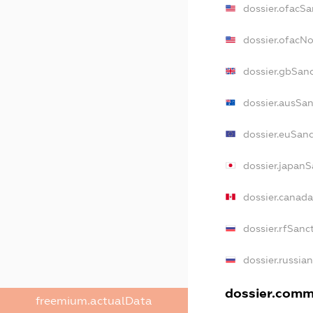
dossier.ofacSa
dossier.ofacN
dossier.gbSan
dossier.ausSan
dossier.euSanc
dossier.japanS
dossier.canad
dossier.rfSanc
dossier.russia
dossier.comme
freemium.actualData