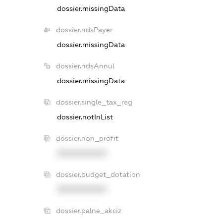
dossier.missingData
dossier.ndsPayer
dossier.missingData
dossier.ndsAnnul
dossier.missingData
dossier.single_tax_reg
dossier.notInList
dossier.non_profit
XXXXXXXXXX
dossier.budget_dotation
XXXXXXXXXX
dossier.palne_akciz