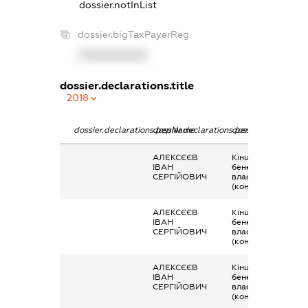
dossier.notInList
dossier.bigTaxPayerReg
XXXXXXXXXX
dossier.declarations.title
2018
dossier.declarations.pepName
dossier.declarations.personName
dossier.declaratio
АЛЕКСЄЄВ
Кінцевий
ІВАН
бенефіціарний
СЕРГІЙОВИЧ
власник
(контролер)
АЛЕКСЄЄВ
Кінцевий
ІВАН
бенефіціарний
СЕРГІЙОВИЧ
власник
(контролер)
АЛЕКСЄЄВ
Кінцевий
ІВАН
бенефіціарний
СЕРГІЙОВИЧ
власник
(контролер)