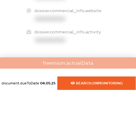
dossier.commercial_info.website
XXXXXXXXXX
dossier.commercial_info.activity
XXXXXXXXXX
freemium.actualData
freemium.exampleText_1
freemium.exampleText_2
freemium.anonymousPerSearch2
document.dueToDate
04.05.25
SEARCH.ONMONITORING
FREEMIUM.DETAILS
FREEMIUM.REGISTER