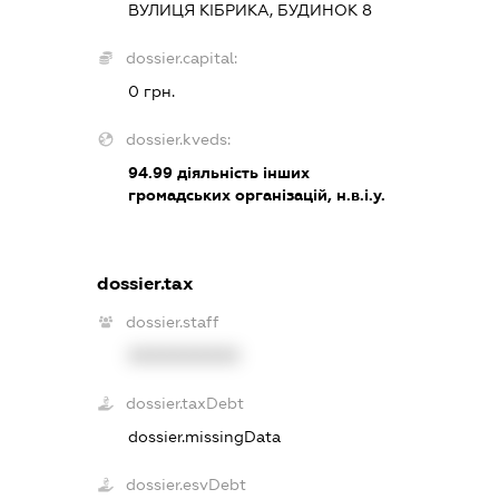
ВУЛИЦЯ КІБРИКА, БУДИНОК 8
dossier.capital:
0 грн.
dossier.kveds:
94.99
діяльність інших
громадських організацій, н.в.і.у.
dossier.tax
dossier.staff
XXXXXXXXXX
dossier.taxDebt
dossier.missingData
dossier.esvDebt