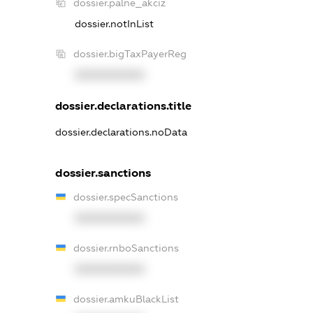
dossier.palne_akciz
dossier.notInList
dossier.bigTaxPayerReg
XXXXXXXXXX
dossier.declarations.title
dossier.declarations.noData
dossier.sanctions
dossier.specSanctions
XXXXXXXXXX
dossier.rnboSanctions
XXXXXXXXXX
dossier.amkuBlackList