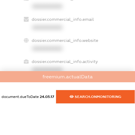
XXXXXXXXXX
dossier.commercial_info.email
XXXXXXXXXX
dossier.commercial_info.website
XXXXXXXXXX
dossier.commercial_info.activity
XXXXXXXXXX
freemium.actualData
freemium.exampleText_1
document.dueToDate
24.03.17
SEARCH.ONMONITORING
freemium.exampleText_2
freemium.anonymousPerSearch2
FREEMIUM.DETAILS
FREEMIUM.REGISTER