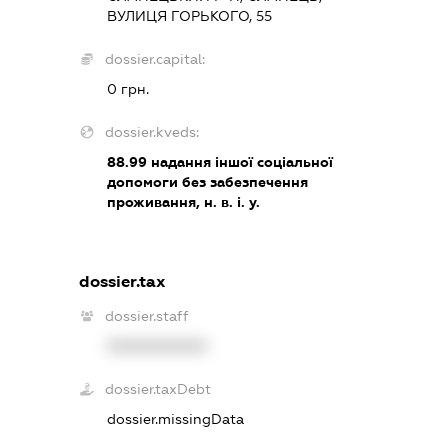
ВУЛИЦЯ ГОРЬКОГО, 55
dossier.capital:
0 грн.
dossier.kveds:
88.99
надання іншої соціальної
допомоги без забезпечення
проживання, н. в. і. у.
dossier.tax
dossier.staff
XXXXXXXXXX
dossier.taxDebt
dossier.missingData