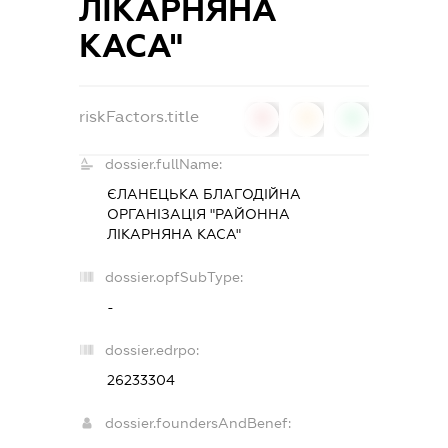
ЛІКАРНЯНА
КАСА"
riskFactors.title
0
0
0
dossier.fullName:
ЄЛАНЕЦЬКА БЛАГОДІЙНА
ОРГАНІЗАЦІЯ "РАЙОННА
ЛІКАРНЯНА КАСА"
dossier.opfSubType:
-
dossier.edrpo:
26233304
dossier.foundersAndBenef: