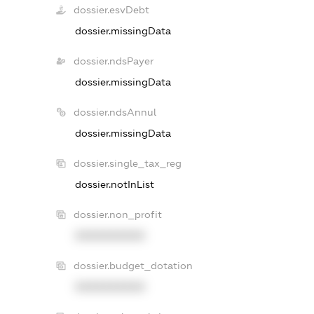
dossier.esvDebt
dossier.missingData
dossier.ndsPayer
dossier.missingData
dossier.ndsAnnul
dossier.missingData
dossier.single_tax_reg
dossier.notInList
dossier.non_profit
XXXXXXXXXX
dossier.budget_dotation
XXXXXXXXXX