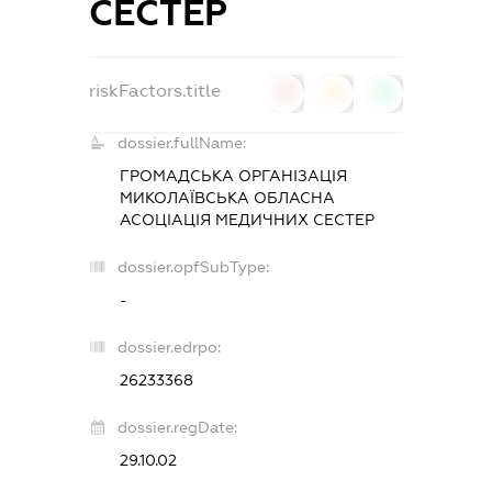
СЕСТЕР
riskFactors.title
0
0
0
dossier.fullName:
ГРОМАДСЬКА ОРГАНІЗАЦІЯ
МИКОЛАЇВСЬКА ОБЛАСНА
АСОЦІАЦІЯ МЕДИЧНИХ СЕСТЕР
dossier.opfSubType:
-
dossier.edrpo:
26233368
dossier.regDate:
29.10.02