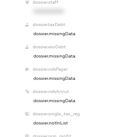
dossier.staff
XXXXXXXXXX
dossier.taxDebt
dossier.missingData
dossier.esvDebt
dossier.missingData
dossier.ndsPayer
dossier.missingData
dossier.ndsAnnul
dossier.missingData
dossier.single_tax_reg
dossier.notInList
dossier.non_profit