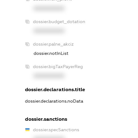
XXXXXXXXXX
dossier.budget_dotation
XXXXXXXXXX
dossier.palne_akciz
dossier.notInList
dossier.bigTaxPayerReg
XXXXXXXXXX
dossier.declarations.title
dossier.declarations.noData
dossier.sanctions
dossier.specSanctions