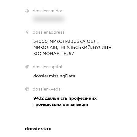
dossier.smida:
XXXXXXXXXX
dossier.address:
54000, МИКОЛАЇВСЬКА ОБЛ.,
МИКОЛАЇВ, ІНГУЛЬСЬКИЙ, ВУЛИЦЯ
КОСМОНАВТІВ, 97
dossier.capital:
dossier.missingData
dossier.kveds:
94.12
діяльність професійних
громадських організацій
dossier.tax