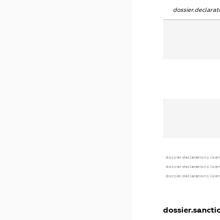
dossier.declara
dossier.declarations.lice
dossier.declarations.lice
dossier.declarations.lice
dossier.sancti