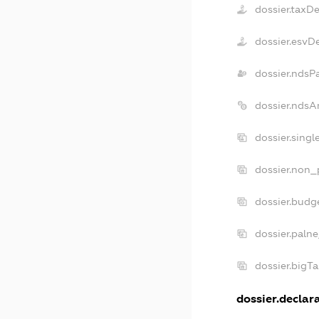
dossier.taxD
dossier.esvD
dossier.ndsP
dossier.ndsA
dossier.sing
dossier.non_
dossier.budg
dossier.paln
dossier.bigT
dossier.declara