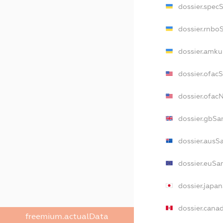
dossier.spec
dossier.rnbo
dossier.amku
dossier.ofac
dossier.ofa
dossier.gbSa
dossier.ausS
dossier.euSa
dossier.japa
dossier.cana
freemium.actualData