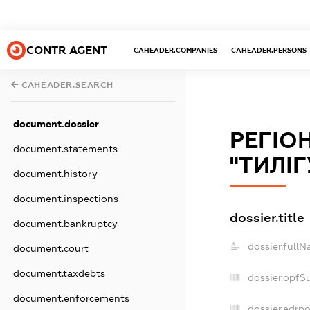
CONTR AGENT
CAHEADER.COMPANIES
CAHEADER.PERSONS
CAHEADER.SEARCH
document.dossier
РЕГІО
document.statements
"ТИЛІ
document.history
document.inspections
dossier.title
document.bankruptcy
dossier.fullN
document.court
document.taxdebts
dossier.opfS
document.enforcements
dossier.edrpo