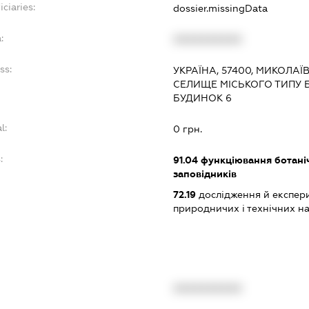
ciaries:
dossier.missingData
:
XXXXXXXXXX
ss:
УКРАЇНА, 57400, МИКОЛАЇ
СЕЛИЩЕ МІСЬКОГО ТИПУ 
БУДИНОК 6
l:
0 грн.
:
91.04
функціювання ботаніч
заповідників
72.19
дослідження й експери
природничих і технічних н
XXXXXXXXXX