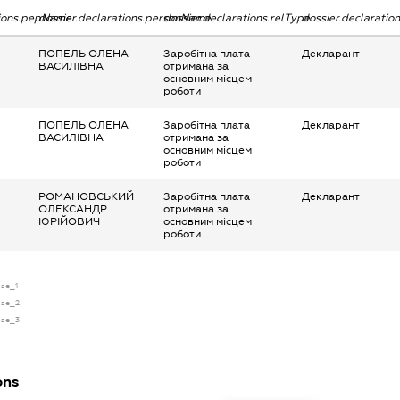
tions.pepName
dossier.declarations.personName
dossier.declarations.relType
dossier.declaratio
ПОПЕЛЬ ОЛЕНА
Заробітна плата
Декларант
ВАСИЛІВНА
отримана за
основним місцем
роботи
ПОПЕЛЬ ОЛЕНА
Заробітна плата
Декларант
ВАСИЛІВНА
отримана за
основним місцем
роботи
РОМАНОВСЬКИЙ
Заробітна плата
Декларант
ОЛЕКСАНДР
отримана за
ЮРІЙОВИЧ
основним місцем
роботи
nse_1
nse_2
nse_3
ons