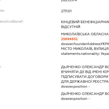
26233374
te:
27.11.01
dersAndBenef:
КІНЦЕВИЙ БЕНЕФІЦІАРНИЙ
ВІДСУТНІЙ
МИКОЛАЇВСЬКА ОБЛАСНА
25696652
dossier.founderAddress
УКРА
МІСТО МИКОЛАЇВ, ВУЛИЦЯ
statements.nationality:
Укра
:
ДЬЯЧЕНКО ОЛЕКСАНДР 
ВЧИНЯТИ ДІЇ ВІД ІМЕНІ Ю
ПІДПИСУВАТИ ДОГОВОРИ
ДЛЯ ДЕРЖАВНОЇ РЕЄСТРАЦ
dossier.position -
ДЬЯЧЕНКО ОЛЕКСАНДР 
dossier.position -