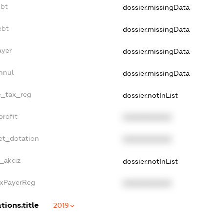
ebt
dossier.missingData
ebt
dossier.missingData
ayer
dossier.missingData
nnul
dossier.missingData
le_tax_reg
dossier.notInList
profit
XXXXXXXXXX
et_dotation
XXXXXXXXXX
e_akciz
dossier.notInList
axPayerReg
XXXXXXXXXX
tions.title
2019