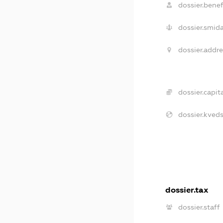
dossier.benefi
dossier.smida
dossier.addre
dossier.capita
dossier.kveds
dossier.tax
dossier.staff