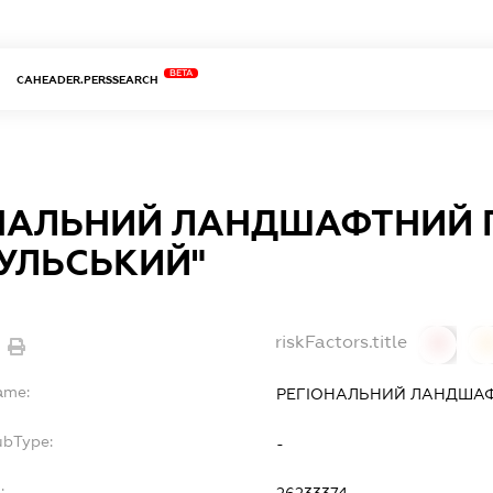
BETA
CAHEADER.PERSSEARCH
НАЛЬНИЙ ЛАНДШАФТНИЙ 
ГУЛЬСЬКИЙ"
riskFactors.title
0
ame:
РЕГІОНАЛЬНИЙ ЛАНДШАФТ
ubType:
-
: