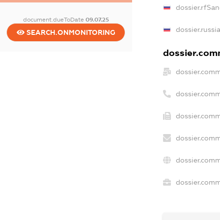
dossier.rfSan
document.dueToDate
09.07.25
dossier.russi
SEARCH.ONMONITORING
dossier.comm
dossier.comm
dossier.comm
dossier.comm
dossier.comm
dossier.comm
dossier.comme