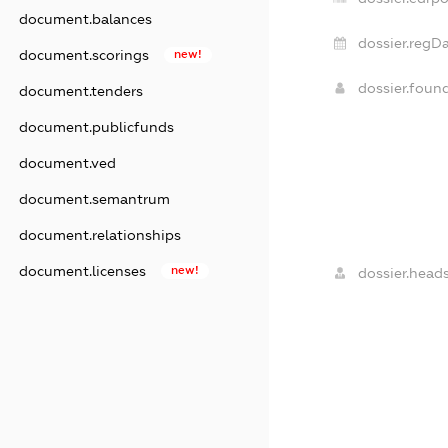
document.balances
dossier.regDa
document.scorings
new!
dossier.foun
document.tenders
document.publicfunds
document.ved
document.semantrum
document.relationships
document.licenses
new!
dossier.heads