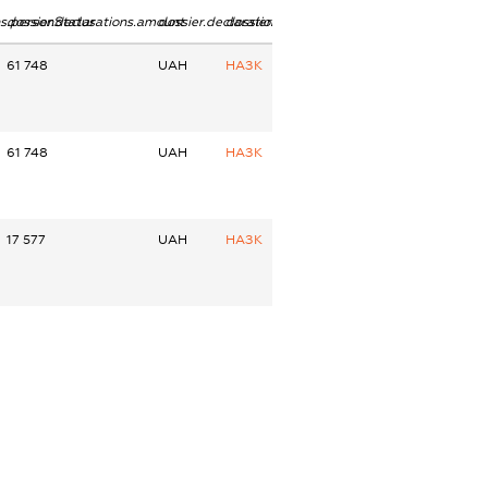
ns.personStatus
dossier.declarations.amount
dossier.declarations.currency
dossier.declarations.source
61 748
UAH
НАЗК
61 748
UAH
НАЗК
17 577
UAH
НАЗК