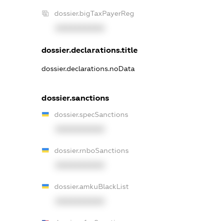
dossier.bigTaxPayerReg
XXXXXXXXXX
dossier.declarations.title
dossier.declarations.noData
dossier.sanctions
dossier.specSanctions
XXXXXXXXXX
dossier.rnboSanctions
XXXXXXXXXX
dossier.amkuBlackList
XXXXXXXXXX