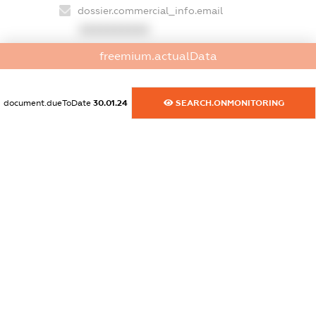
dossier.commercial_info.email
XXXXXXXXXX
freemium.actualData
dossier.commercial_info.website
XXXXXXXXXX
document.dueToDate
30.01.24
SEARCH.ONMONITORING
dossier.commercial_info.activity
XXXXXXXXXX
freemium.exampleText_1
freemium.exampleText_2
freemium.anonymousPerSearch2
FREEMIUM.DETAILS
FREEMIUM.REGISTER