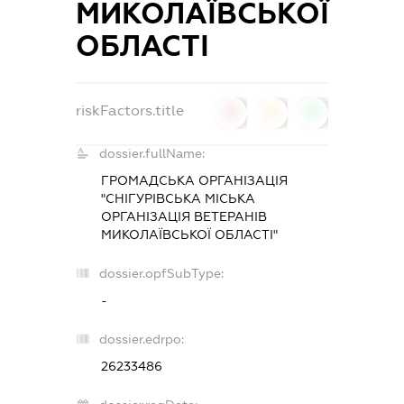
МИКОЛАЇВСЬКОЇ
ОБЛАСТІ
riskFactors.title
0
0
0
dossier.fullName:
ГРОМАДСЬКА ОРГАНІЗАЦІЯ
"СНІГУРІВСЬКА МІСЬКА
ОРГАНІЗАЦІЯ ВЕТЕРАНІВ
МИКОЛАЇВСЬКОЇ ОБЛАСТІ"
dossier.opfSubType:
-
dossier.edrpo:
26233486