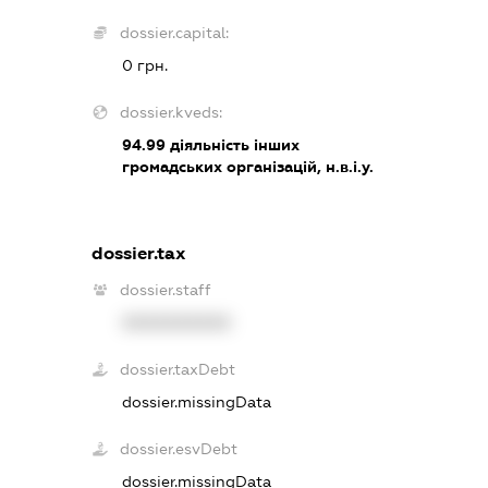
dossier.capital:
0 грн.
dossier.kveds:
94.99
діяльність інших
громадських організацій, н.в.і.у.
dossier.tax
dossier.staff
XXXXXXXXXX
dossier.taxDebt
dossier.missingData
dossier.esvDebt
dossier.missingData