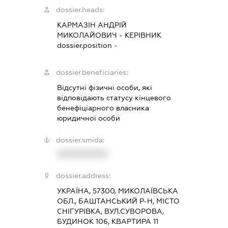
dossier.heads:
КАРМАЗІН АНДРІЙ
МИКОЛАЙОВИЧ
-
КЕРІВНИК
dossier.position -
dossier.beneficiaries:
Відсутні фізичні особи, які
відповідають статусу кінцевого
бенефіціарного власника
юридичної особи
dossier.smida:
XXXXXXXXXX
dossier.address:
УКРАЇНА, 57300, МИКОЛАЇВСЬКА
ОБЛ., БАШТАНСЬКИЙ Р-Н, МІСТО
СНІГУРІВКА, ВУЛ.СУВОРОВА,
БУДИНОК 106, КВАРТИРА 11