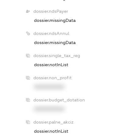
dossier.ndsPayer
dossier.missingData
dossier.ndsAnnul
dossier.missingData
dossier.single_tax_reg
dossier.notInList
dossier.non_profit
XXXXXXXXXX
dossier.budget_dotation
XXXXXXXXXX
dossier.palne_akciz
dossier.notInList