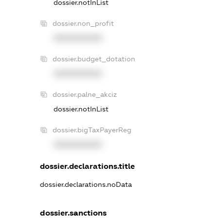
dossier.notInList
dossier.non_profit
XXXXXXXXXX
dossier.budget_dotation
XXXXXXXXXX
dossier.palne_akciz
dossier.notInList
dossier.bigTaxPayerReg
XXXXXXXXXX
dossier.declarations.title
dossier.declarations.noData
dossier.sanctions