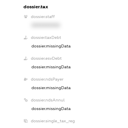
dossier.tax
dossier.staff
XXXXXXXXXX
dossier.taxDebt
dossier.missingData
dossier.esvDebt
dossier.missingData
dossier.ndsPayer
dossier.missingData
dossier.ndsAnnul
dossier.missingData
dossier.single_tax_reg