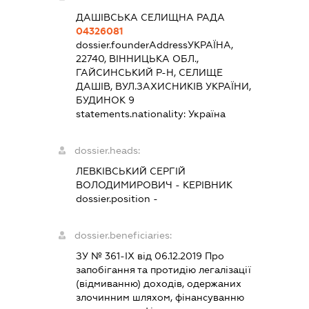
ДАШІВСЬКА СЕЛИЩНА РАДА
04326081
dossier.founderAddress
УКРАЇНА,
22740, ВІННИЦЬКА ОБЛ.,
ГАЙСИНСЬКИЙ Р-Н, СЕЛИЩЕ
ДАШІВ, ВУЛ.ЗАХИСНИКІВ УКРАЇНИ,
БУДИНОК 9
statements.nationality:
Україна
dossier.heads:
ЛЕВКІВСЬКИЙ СЕРГІЙ
ВОЛОДИМИРОВИЧ
-
КЕРІВНИК
dossier.position -
dossier.beneficiaries:
ЗУ № 361-IX від 06.12.2019 Про
запобігання та протидію легалізації
(відмиванню) доходів, одержаних
злочинним шляхом, фінансуванню