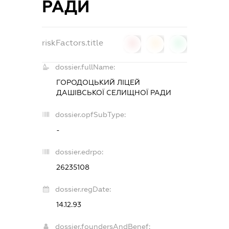
РАДИ
riskFactors.title
0
0
0
dossier.fullName:
ГОРОДОЦЬКИЙ ЛІЦЕЙ
ДАШІВСЬКОЇ СЕЛИЩНОЇ РАДИ
dossier.opfSubType:
-
dossier.edrpo:
26235108
dossier.regDate:
14.12.93
dossier.foundersAndBenef: