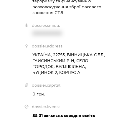
тероризму та фінансуванню
розповсюдження зброї масового
знищення СТ.9
dossier.smida:
XXXXXXXXXX
dossier.address:
УКРАЇНА, 22753, ВІННИЦЬКА ОБЛ.,
ГАЙСИНСЬКИЙ Р-Н, СЕЛО
ГОРОДОК, ВУЛ.ШКІЛЬНА,
БУДИНОК 2, КОРПУС А
dossier.capital:
0 грн.
dossier.kveds:
85.31
загальна середня освіта