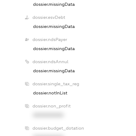
dossier.missingData
dossier.esvDebt
dossier.missingData
dossier.ndsPayer
dossier.missingData
dossier.ndsAnnul
dossier.missingData
dossier.single_tax_reg
dossier.notInList
dossier.non_profit
XXXXXXXXXX
dossier.budget_dotation