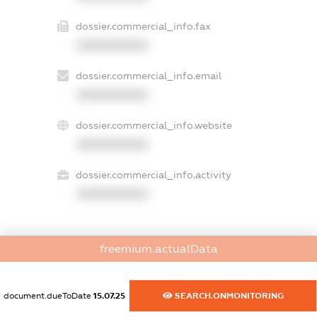
dossier.commercial_info.fax
XXXXXXXXXX
dossier.commercial_info.email
XXXXXXXXXX
dossier.commercial_info.website
XXXXXXXXXX
dossier.commercial_info.activity
XXXXXXXXXX
freemium.actualData
freemium.exampleText_1
freemium.exampleText_2
freemium.anonymousPerSearch2
document.dueToDate
15.07.25
SEARCH.ONMONITORING
FREEMIUM.DETAILS