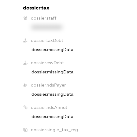
dossier.tax
dossier.staff
XXXXXXXXXX
dossier.taxDebt
dossier.missingData
dossier.esvDebt
dossier.missingData
dossier.ndsPayer
dossier.missingData
dossier.ndsAnnul
dossier.missingData
dossier.single_tax_reg