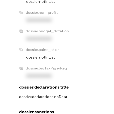
dossier.notInList
dossier.non_profit
XXXXXXXXXX
dossier.budget_dotation
XXXXXXXXXX
dossier.palne_akciz
dossier.notInList
dossier.bigTaxPayerReg
XXXXXXXXXX
dossier.declarations.title
dossier.declarations.noData
dossier.sanctions