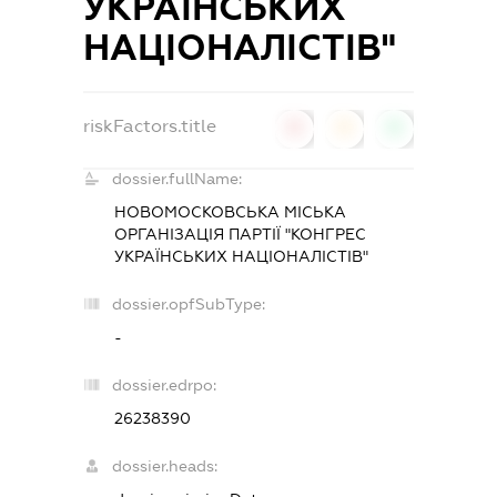
УКРАЇНСЬКИХ
НАЦІОНАЛІСТІВ"
riskFactors.title
0
0
0
dossier.fullName:
НОВОМОСКОВСЬКА МІСЬКА
ОРГАНІЗАЦІЯ ПАРТІЇ "КОНГРЕС
УКРАЇНСЬКИХ НАЦІОНАЛІСТІВ"
dossier.opfSubType:
-
dossier.edrpo:
26238390
dossier.heads: