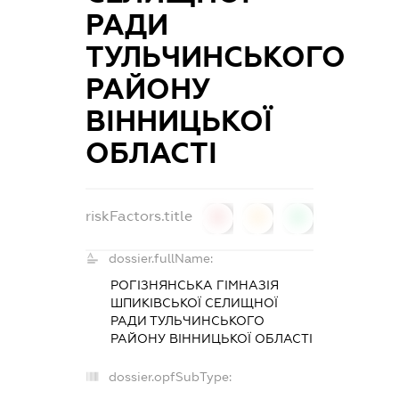
РАДИ
ТУЛЬЧИНСЬКОГО
РАЙОНУ
ВІННИЦЬКОЇ
ОБЛАСТІ
riskFactors.title
0
0
0
dossier.fullName:
РОГІЗНЯНСЬКА ГІМНАЗІЯ
ШПИКІВСЬКОЇ СЕЛИЩНОЇ
РАДИ ТУЛЬЧИНСЬКОГО
РАЙОНУ ВІННИЦЬКОЇ ОБЛАСТІ
dossier.opfSubType: