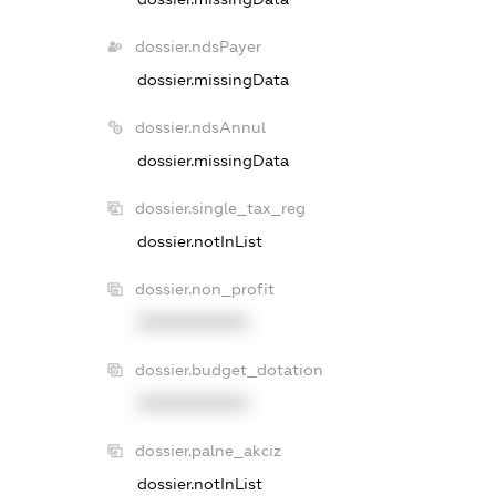
dossier.ndsPayer
dossier.missingData
dossier.ndsAnnul
dossier.missingData
dossier.single_tax_reg
dossier.notInList
dossier.non_profit
XXXXXXXXXX
dossier.budget_dotation
XXXXXXXXXX
dossier.palne_akciz
dossier.notInList