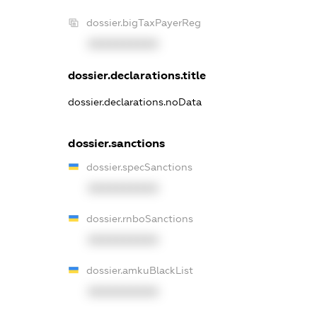
dossier.bigTaxPayerReg
XXXXXXXXXX
dossier.declarations.title
dossier.declarations.noData
dossier.sanctions
dossier.specSanctions
XXXXXXXXXX
dossier.rnboSanctions
XXXXXXXXXX
dossier.amkuBlackList
XXXXXXXXXX