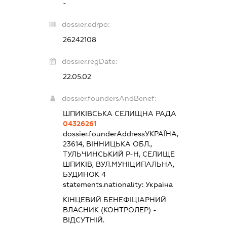
-
dossier.edrpo:
26242108
dossier.regDate:
22.05.02
dossier.foundersAndBenef:
ШПИКІВСЬКА СЕЛИЩНА РАДА
04326261
dossier.founderAddress
УКРАЇНА,
23614, ВІННИЦЬКА ОБЛ.,
ТУЛЬЧИНСЬКИЙ Р-Н, СЕЛИЩЕ
ШПИКІВ, ВУЛ.МУНІЦИПАЛЬНА,
БУДИНОК 4
statements.nationality:
Україна
КІНЦЕВИЙ БЕНЕФІЦІАРНИЙ
ВЛАСНИК (КОНТРОЛЕР) -
ВІДСУТНІЙ.