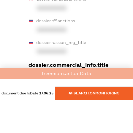
XXXXXXXXXX
dossier.rfSanctions
XXXXXXXXXX
dossier.russian_reg_title
XXXXXXXXXX
dossier.commercial_info.title
freemium.actualData
dossier.commercial_info.postal_address
XXXXXXXXXX
document.dueToDate
27.06.25
SEARCH.ONMONITORING
dossier.commercial_info.phone
XXXXXXXXXX
dossier.commercial_info.fax
XXXXXXXXXX