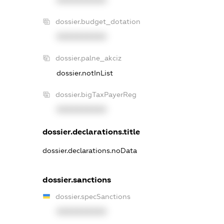
dossier.budget_dotation
XXXXXXXXXX
dossier.palne_akciz
dossier.notInList
dossier.bigTaxPayerReg
XXXXXXXXXX
dossier.declarations.title
dossier.declarations.noData
dossier.sanctions
dossier.specSanctions
XXXXXXXXXX