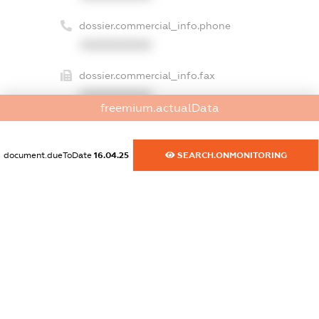
dossier.commercial_info.phone
XXXXXXXXXX
dossier.commercial_info.fax
XXXXXXXXXX
freemium.actualData
dossier.commercial_info.email
XXXXXXXXXX
document.dueToDate
16.04.25
SEARCH.ONMONITORING
dossier.commercial_info.website
XXXXXXXXXX
dossier.commercial_info.activity
XXXXXXXXXX
freemium.exampleText_1