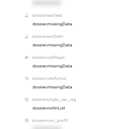
XXXXXXXXXX
dossier.taxDebt
dossier.missingData
dossier.esvDebt
dossier.missingData
dossier.ndsPayer
dossier.missingData
dossier.ndsAnnul
dossier.missingData
dossier.single_tax_reg
dossier.notInList
dossier.non_profit
XXXXXXXXXX