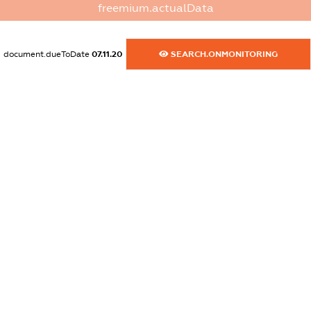
freemium.actualData
dossier.commercial_info.activity
XXXXXXXXXX
document.dueToDate
07.11.20
SEARCH.ONMONITORING
freemium.exampleText_1
freemium.exampleText_2
freemium.anonymousPerSearch2
FREEMIUM.DETAILS
FREEMIUM.REGISTER