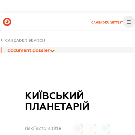
CAHEADER.GETTEST
CAHEADER.SEARCH
document.dossier
КИЇВСЬКИЙ
ПЛАНЕТАРІЙ
riskFactors.title
0
0
0