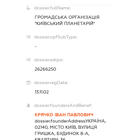
dossier.fullName:
ГРОМАДСЬКА ОРГАНІЗАЦІЯ
"КИЇВСЬКИЙ ПЛАНЕТАРІЙ"
dossier.opfSubType:
-
dossier.edrpo:
26266250
dossier.regDate:
13.11.02
dossier.foundersAndBenef:
КРЯЧКО ІВАН ПАВЛОВИЧ
dossier.founderAddress
УКРАЇНА,
02140, МІСТО КИЇВ, ВУЛИЦЯ
ГРИШКА, БУДИНОК 8-А,
КВАРТИРА 36