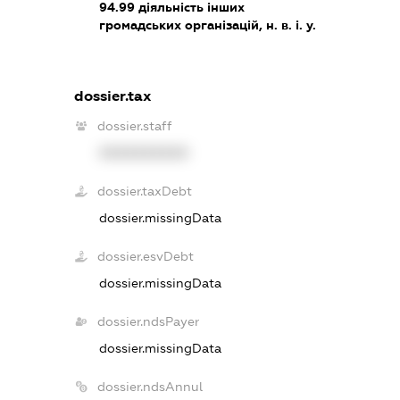
94.99
діяльність інших
громадських організацій, н. в. і. у.
dossier.tax
dossier.staff
XXXXXXXXXX
dossier.taxDebt
dossier.missingData
dossier.esvDebt
dossier.missingData
dossier.ndsPayer
dossier.missingData
dossier.ndsAnnul