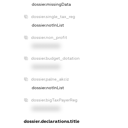
dossier.missingData
dossier.single_tax_reg
dossier.notInList
dossier.non_profit
XXXXXXXXXX
dossier.budget_dotation
XXXXXXXXXX
dossier.palne_akciz
dossier.notInList
dossier.bigTaxPayerReg
XXXXXXXXXX
dossier.declarations.title