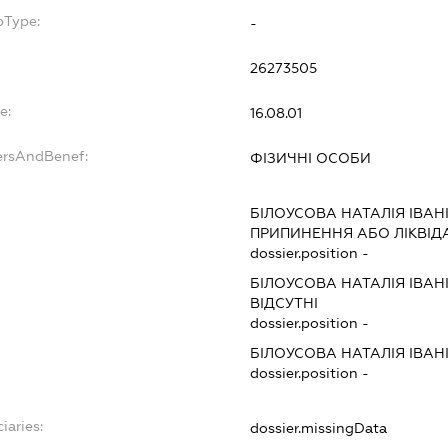
bType:
-
26273505
e:
16.08.01
ersAndBenef:
ФІЗИЧНІ ОСОБИ
БІЛОУСОВА НАТАЛІЯ ІВАН
ПРИПИНЕННЯ АБО ЛІКВІД
dossier.position -
БІЛОУСОВА НАТАЛІЯ ІВАН
ВІДСУТНІ
dossier.position -
БІЛОУСОВА НАТАЛІЯ ІВАН
dossier.position -
iaries:
dossier.missingData