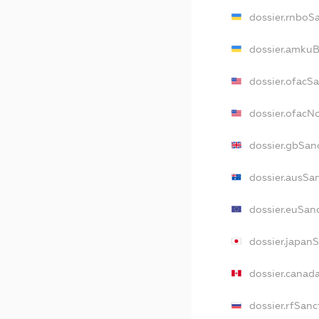
dossier.rnboS
dossier.amkuB
dossier.ofacS
dossier.ofac
dossier.gbSan
dossier.ausSa
dossier.euSan
dossier.japan
dossier.canad
dossier.rfSanc