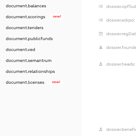
document.balances
dossier.opfSu
document.scorings
new!
dossier.edrpo:
document.tenders
dossier.regDat
document.publicfunds
dossier.found
document.ved
document.semantrum
dossier.heads:
document.relationships
document.licenses
new!
dossier.benefic