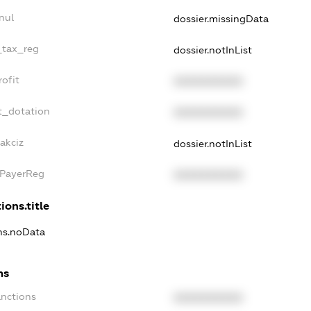
nul
dossier.missingData
_tax_reg
dossier.notInList
ofit
XXXXXXXXXX
t_dotation
XXXXXXXXXX
akciz
dossier.notInList
xPayerReg
XXXXXXXXXX
ions.title
ons.noData
ns
anctions
XXXXXXXXXX