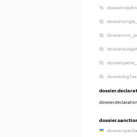
dossier.ndsAn
dossier.single
dossier.non_pr
dossier.budge
dossier.palne_
dossier.bigTa
dossier.declarat
dossier.declarati
dossier.sanctio
dossier.specS