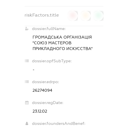
riskFactors.title
0
0
0
dossier.fullName:
ГРОМАДСЬКА ОРГАНІЗАЦІЯ
"СОЮЗ МАСТЕРОВ
ПРИКЛАДНОГО ИСКУССТВА"
dossier.opfSubType:
-
dossier.edrpo:
26274094
dossier.regDate:
23.12.02
dossier.foundersAndBenef: