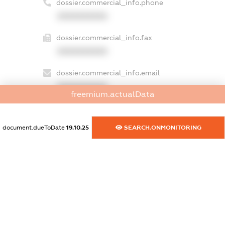
dossier.commercial_info.phone
XXXXXXXXXX
dossier.commercial_info.fax
XXXXXXXXXX
dossier.commercial_info.email
XXXXXXXXXX
freemium.actualData
dossier.commercial_info.website
XXXXXXXXXX
document.dueToDate
19.10.25
SEARCH.ONMONITORING
dossier.commercial_info.activity
XXXXXXXXXX
freemium.exampleText_1
freemium.exampleText_2
freemium.anonymousPerSearch2