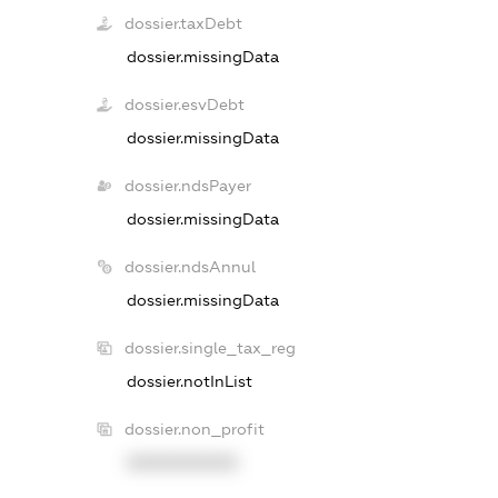
dossier.taxDebt
dossier.missingData
dossier.esvDebt
dossier.missingData
dossier.ndsPayer
dossier.missingData
dossier.ndsAnnul
dossier.missingData
dossier.single_tax_reg
dossier.notInList
dossier.non_profit
XXXXXXXXXX