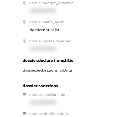
dossier.budget_dotation
XXXXXXXXXX
dossier.palne_akciz
dossier.notInList
dossier.bigTaxPayerReg
XXXXXXXXXX
dossier.declarations.title
dossier.declarations.noData
dossier.sanctions
dossier.specSanctions
XXXXXXXXXX
dossier.rnboSanctions