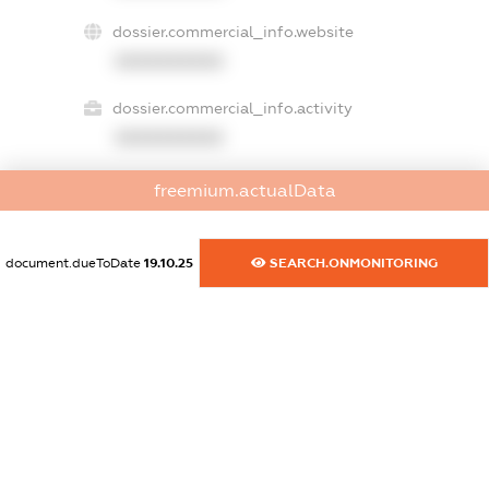
dossier.commercial_info.website
XXXXXXXXXX
dossier.commercial_info.activity
XXXXXXXXXX
freemium.actualData
freemium.exampleText_1
freemium.exampleText_2
document.dueToDate
19.10.25
SEARCH.ONMONITORING
freemium.anonymousPerSearch2
FREEMIUM.DETAILS
FREEMIUM.REGISTER