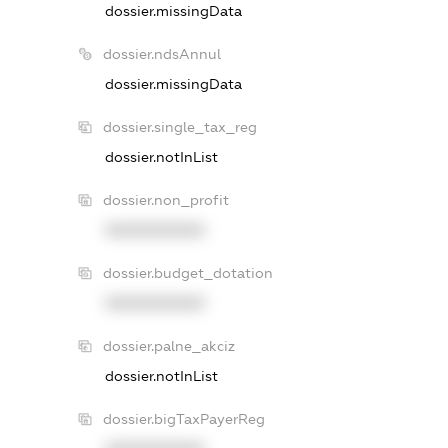
dossier.missingData
dossier.ndsAnnul
dossier.missingData
dossier.single_tax_reg
dossier.notInList
dossier.non_profit
XXXXXXXXXX
dossier.budget_dotation
XXXXXXXXXX
dossier.palne_akciz
dossier.notInList
dossier.bigTaxPayerReg