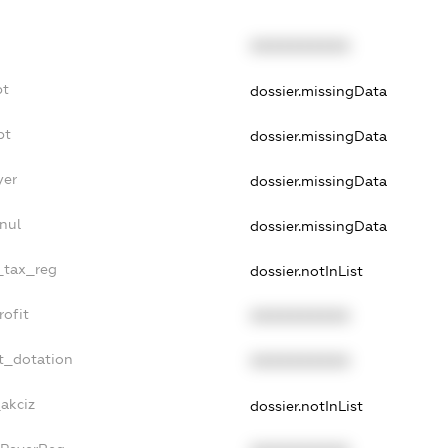
XXXXXXXXXX
bt
dossier.missingData
bt
dossier.missingData
yer
dossier.missingData
nul
dossier.missingData
e_tax_reg
dossier.notInList
rofit
XXXXXXXXXX
t_dotation
XXXXXXXXXX
_akciz
dossier.notInList