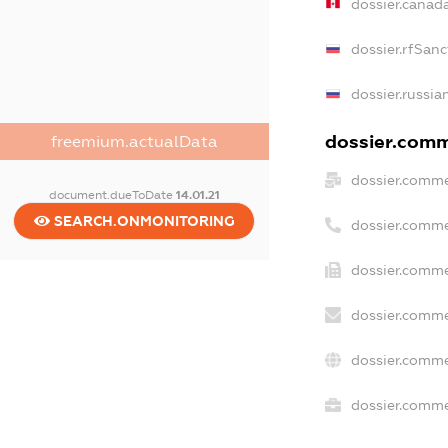
dossier.canad
dossier.rfSanc
dossier.russia
dossier.comme
freemium.actualData
dossier.comme
document.dueToDate
14.01.21
SEARCH.ONMONITORING
dossier.comme
dossier.comme
dossier.comme
dossier.comme
dossier.commer