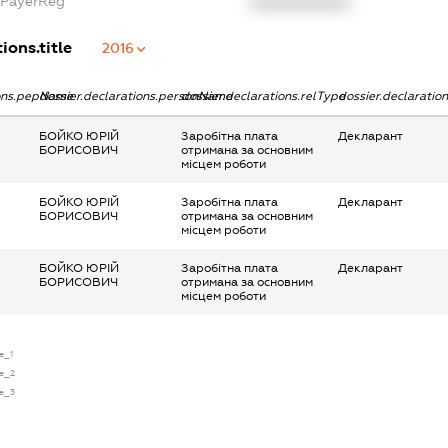
xPayerReg
XXXXXXXXXX
ions.title
2016
ions.pepName
dossier.declarations.personName
dossier.declarations.relType
dossier.declaratio
БОЙКО ЮРІЙ
Заробітна плата
Декларант
БОРИСОВИЧ
отримана за основним
місцем роботи
БОЙКО ЮРІЙ
Заробітна плата
Декларант
БОРИСОВИЧ
отримана за основним
місцем роботи
БОЙКО ЮРІЙ
Заробітна плата
Декларант
БОРИСОВИЧ
отримана за основним
місцем роботи
se_1
se_2
se_3