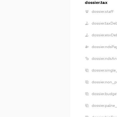
dossier.tax
dossier.staff
dossier.taxDe
dossier.esvDe
dossier.ndsPa
dossier.ndsAn
dossier.singl
dossier.non_p
dossier.budge
dossier.palne