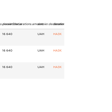
ns.personStatus
dossier.declarations.amount
dossier.declarations.currency
dossier.declarations.source
16 640
UAH
НАЗК
16 640
UAH
НАЗК
16 640
UAH
НАЗК