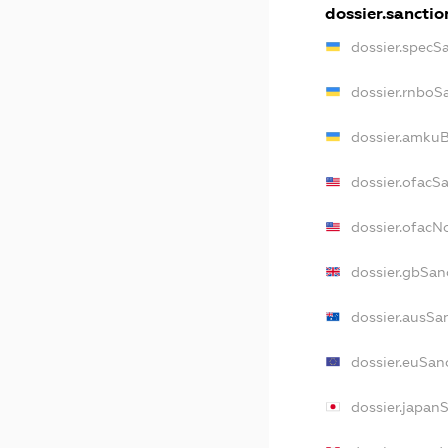
dossier.sanctio
dossier.specS
dossier.rnboS
dossier.amkuB
dossier.ofacS
dossier.ofac
dossier.gbSan
dossier.ausSa
dossier.euSan
dossier.japan