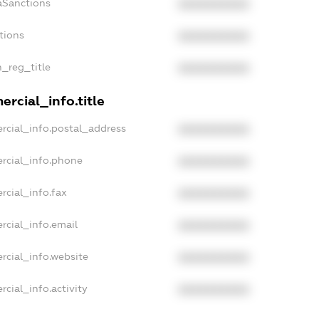
aSanctions
XXXXXXXXXX
tions
XXXXXXXXXX
n_reg_title
XXXXXXXXXX
rcial_info.title
rcial_info.postal_address
XXXXXXXXXX
rcial_info.phone
XXXXXXXXXX
rcial_info.fax
XXXXXXXXXX
rcial_info.email
XXXXXXXXXX
rcial_info.website
XXXXXXXXXX
cial_info.activity
XXXXXXXXXX