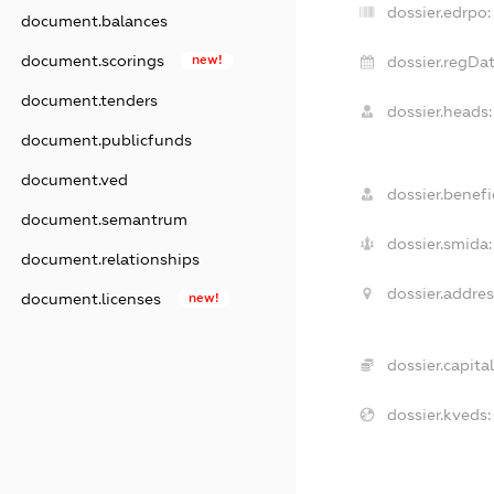
dossier.edrpo:
document.balances
document.scorings
new!
dossier.regDat
document.tenders
dossier.heads:
document.publicfunds
document.ved
dossier.benefic
document.semantrum
dossier.smida:
document.relationships
dossier.addres
document.licenses
new!
dossier.capital
dossier.kveds: