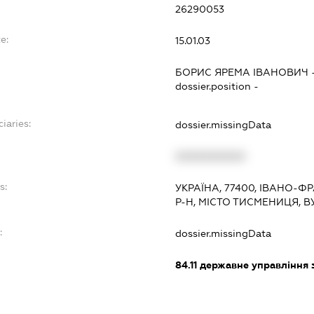
26290053
e:
15.01.03
БОРИС ЯРЕМА ІВАНОВИЧ
dossier.position -
iaries:
dossier.missingData
XXXXXXXXXX
s:
УКРАЇНА, 77400, ІВАНО-
Р-Н, МІСТО ТИСМЕНИЦЯ, 
:
dossier.missingData
84.11
державне управління 