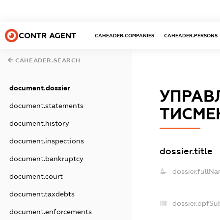
CONTR AGENT
CAHEADER.COMPANIES
CAHEADER.PERSONS
CAHEADER.SEARCH
document.dossier
УПРАВ
document.statements
ТИСМЕ
document.history
document.inspections
dossier.title
document.bankruptcy
dossier.fullNa
document.court
document.taxdebts
dossier.opfSu
document.enforcements