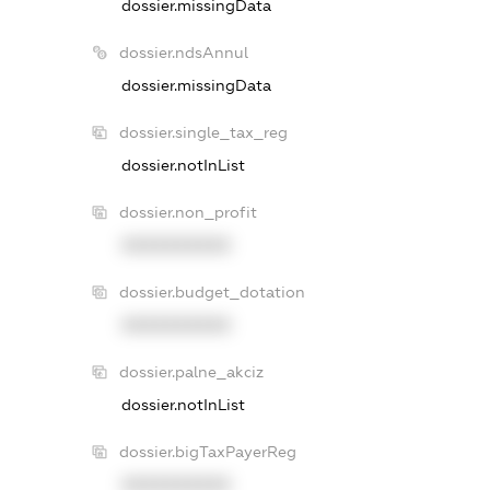
dossier.missingData
dossier.ndsAnnul
dossier.missingData
dossier.single_tax_reg
dossier.notInList
dossier.non_profit
XXXXXXXXXX
dossier.budget_dotation
XXXXXXXXXX
dossier.palne_akciz
dossier.notInList
dossier.bigTaxPayerReg
XXXXXXXXXX