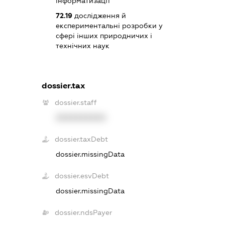
інформатизації
72.19
дослідження й
експериментальні розробки у
сфері інших природничих і
технічних наук
dossier.tax
dossier.staff
XXXXXXXXXX
dossier.taxDebt
dossier.missingData
dossier.esvDebt
dossier.missingData
dossier.ndsPayer