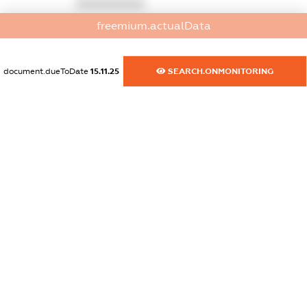
XXXXXXXXXX
freemium.actualData
dossier.commercial_info.activity
XXXXXXXXXX
document.dueToDate
15.11.25
SEARCH.ONMONITORING
freemium.exampleText_1
freemium.exampleText_2
freemium.anonymousPerSearch2
FREEMIUM.DETAILS
FREEMIUM.REGISTER