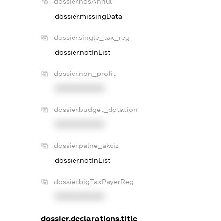
dossier.ndsAnnul
dossier.missingData
dossier.single_tax_reg
dossier.notInList
dossier.non_profit
XXXXXXXXXX
dossier.budget_dotation
XXXXXXXXXX
dossier.palne_akciz
dossier.notInList
dossier.bigTaxPayerReg
XXXXXXXXXX
dossier.declarations.title