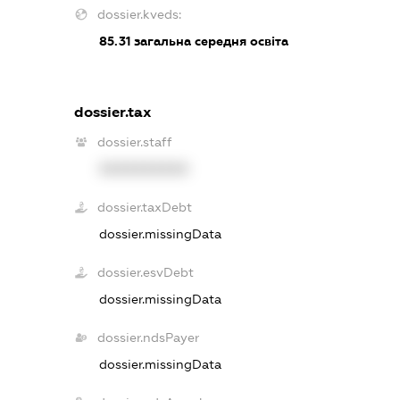
dossier.kveds:
85.31
загальна середня освіта
dossier.tax
dossier.staff
XXXXXXXXXX
dossier.taxDebt
dossier.missingData
dossier.esvDebt
dossier.missingData
dossier.ndsPayer
dossier.missingData