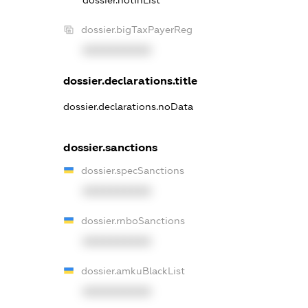
dossier.notInList
dossier.bigTaxPayerReg
XXXXXXXXXX
dossier.declarations.title
dossier.declarations.noData
dossier.sanctions
dossier.specSanctions
XXXXXXXXXX
dossier.rnboSanctions
XXXXXXXXXX
dossier.amkuBlackList
XXXXXXXXXX