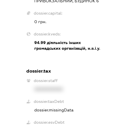
ПРИВОКЗАЛЬНИЙ, БУДИНОК 6
dossier.capital:
0 грн.
dossier.kveds:
94.99
діяльність інших
громадських організацій, н.в.і.у.
dossier.tax
dossier.staff
XXXXXXXXXX
dossier.taxDebt
dossier.missingData
dossier.esvDebt