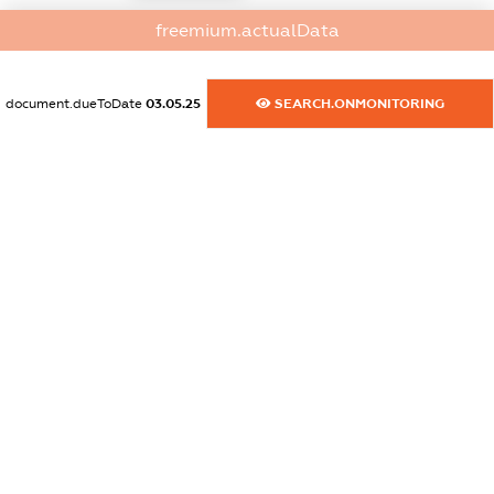
freemium.actualData
dossier.commercial_info.email
XXXXXXXXXX
document.dueToDate
03.05.25
SEARCH.ONMONITORING
dossier.commercial_info.website
XXXXXXXXXX
dossier.commercial_info.activity
XXXXXXXXXX
freemium.exampleText_1
freemium.exampleText_2
freemium.anonymousPerSearch2
FREEMIUM.DETAILS
FREEMIUM.REGISTER