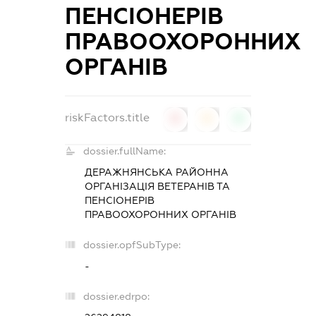
ПЕНСІОНЕРІВ
ПРАВООХОРОННИХ
ОРГАНІВ
riskFactors.title
0
0
0
dossier.fullName:
ДЕРАЖНЯНСЬКА РАЙОННА
ОРГАНІЗАЦІЯ ВЕТЕРАНІВ ТА
ПЕНСІОНЕРІВ
ПРАВООХОРОННИХ ОРГАНІВ
dossier.opfSubType:
-
dossier.edrpo: