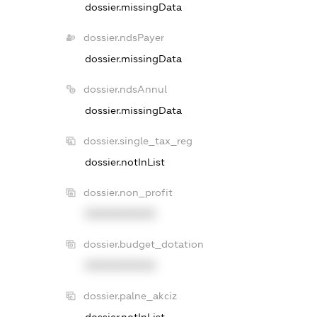
dossier.missingData
dossier.ndsPayer
dossier.missingData
dossier.ndsAnnul
dossier.missingData
dossier.single_tax_reg
dossier.notInList
dossier.non_profit
XXXXXXXXXX
dossier.budget_dotation
XXXXXXXXXX
dossier.palne_akciz