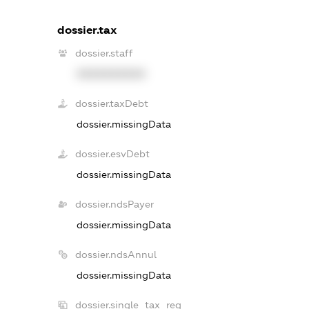
dossier.tax
dossier.staff
XXXXXXXXXX
dossier.taxDebt
dossier.missingData
dossier.esvDebt
dossier.missingData
dossier.ndsPayer
dossier.missingData
dossier.ndsAnnul
dossier.missingData
dossier.single_tax_reg