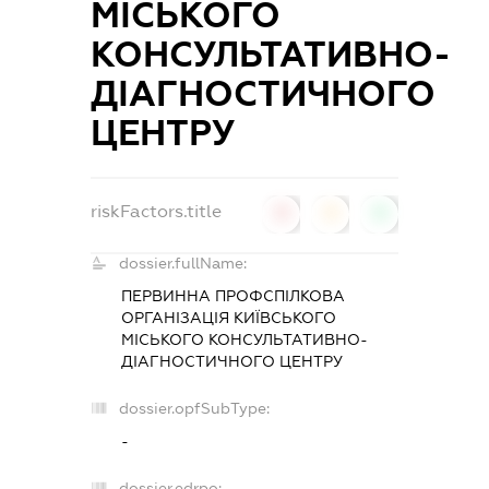
МІСЬКОГО
КОНСУЛЬТАТИВНО-
ДІАГНОСТИЧНОГО
ЦЕНТРУ
riskFactors.title
0
0
0
dossier.fullName:
ПЕРВИННА ПРОФСПІЛКОВА
ОРГАНІЗАЦІЯ КИЇВСЬКОГО
МІСЬКОГО КОНСУЛЬТАТИВНО-
ДІАГНОСТИЧНОГО ЦЕНТРУ
dossier.opfSubType:
-
dossier.edrpo: