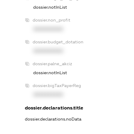
dossier.notInList
dossier.non_profit
XXXXXXXXXX
dossier.budget_dotation
XXXXXXXXXX
dossier.palne_akciz
dossier.notInList
dossier.bigTaxPayerReg
XXXXXXXXXX
dossier.declarations.title
dossier.declarations.noData