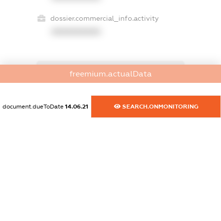
dossier.commercial_info.activity
XXXXXXXXXX
freemium.actualData
freemium.exampleText_1
freemium.exampleText_2
freemium.anonymousPerSearch2
document.dueToDate
14.06.21
SEARCH.ONMONITORING
FREEMIUM.DETAILS
FREEMIUM.REGISTER