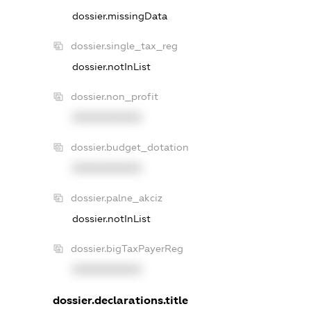
dossier.missingData
dossier.single_tax_reg
dossier.notInList
dossier.non_profit
XXXXXXXXXX
dossier.budget_dotation
XXXXXXXXXX
dossier.palne_akciz
dossier.notInList
dossier.bigTaxPayerReg
XXXXXXXXXX
dossier.declarations.title