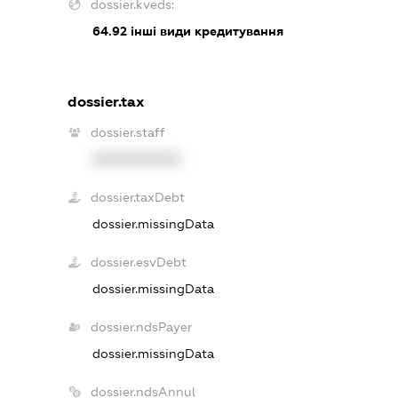
dossier.kveds:
64.92
інші види кредитування
dossier.tax
dossier.staff
XXXXXXXXXX
dossier.taxDebt
dossier.missingData
dossier.esvDebt
dossier.missingData
dossier.ndsPayer
dossier.missingData
dossier.ndsAnnul