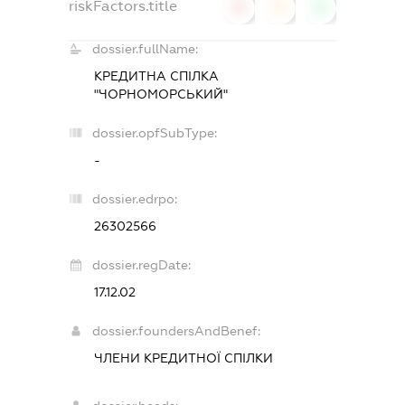
riskFactors.title
0
0
0
dossier.fullName:
КРЕДИТНА СПІЛКА
"ЧОРНОМОРСЬКИЙ"
dossier.opfSubType:
-
dossier.edrpo:
26302566
dossier.regDate:
17.12.02
dossier.foundersAndBenef:
ЧЛЕНИ КРЕДИТНОЇ СПІЛКИ