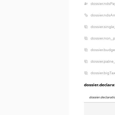
dossier.ndsPa
dossier.ndsA
dossier.singl
dossier.non_p
dossier.budg
dossier.palne
dossier.bigT
dossier.declarat
dossier.declarat