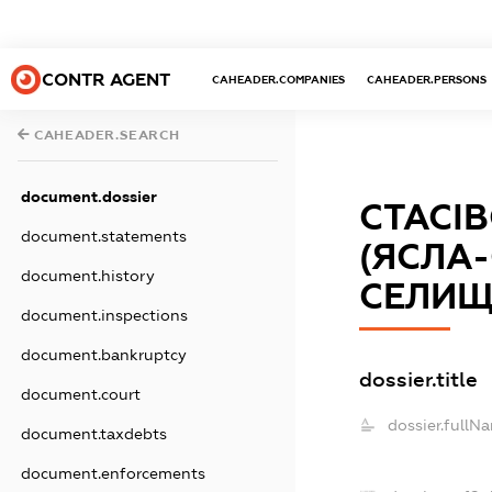
CONTR AGENT
CAHEADER.COMPANIES
CAHEADER.PERSONS
CAHEADER.SEARCH
document.dossier
СТАСІ
document.statements
(ЯСЛА
document.history
СЕЛИЩ
document.inspections
document.bankruptcy
dossier.title
document.court
dossier.fullN
document.taxdebts
document.enforcements