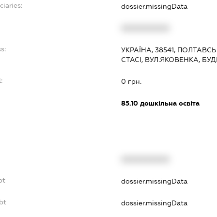
ciaries:
dossier.missingData
:
XXXXXXXXXX
s:
УКРАЇНА, 38541, ПОЛТАВС
СТАСІ, ВУЛ.ЯКОВЕНКА, БУ
:
0 грн.
85.10
дошкільна освіта
XXXXXXXXXX
bt
dossier.missingData
bt
dossier.missingData