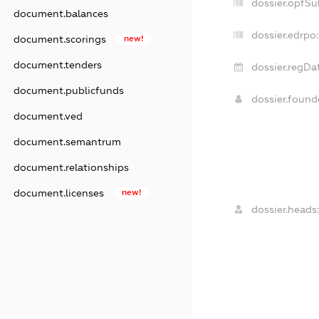
dossier.opfSu
document.balances
dossier.edrpo:
document.scorings
new!
document.tenders
dossier.regDa
document.publicfunds
dossier.foun
document.ved
document.semantrum
document.relationships
document.licenses
new!
dossier.heads