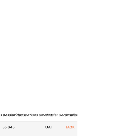
ns.personStatus
dossier.declarations.amount
dossier.declarations.currency
dossier.declarations.source
55 845
UAH
НАЗК