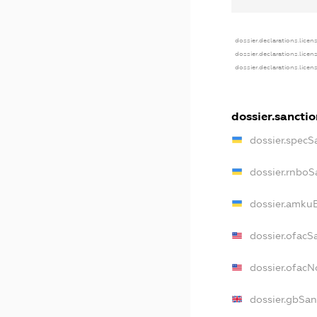
dossier.declarations.licen
dossier.declarations.licen
dossier.declarations.licen
dossier.sanctio
dossier.specS
dossier.rnboS
dossier.amkuB
dossier.ofacS
dossier.ofac
dossier.gbSan