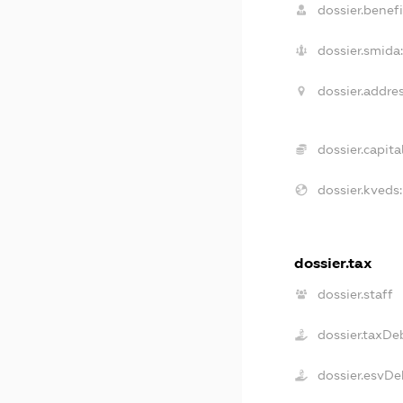
dossier.benefi
dossier.smida
dossier.addres
dossier.capital
dossier.kveds:
dossier.tax
dossier.staff
dossier.taxDe
dossier.esvDe