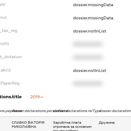
yer
dossier.missingData
nnul
dossier.missingData
e_tax_reg
dossier.notInList
rofit
XXXXXXXXXX
et_dotation
XXXXXXXXXX
_akciz
dossier.notInList
axPayerReg
XXXXXXXXXX
ions.title
2019
ions.pepName
dossier.declarations.personName
dossier.declarations.relType
dossier.declaratio
СЛАВКО ВІКТОРІЯ
Заробітна плата
Дружина
МИКОЛАЇВНА
отримана за основним
місцем роботи