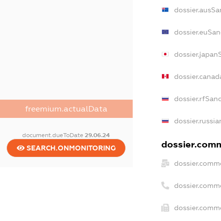
dossier.ausSa
dossier.euSan
dossier.japan
dossier.cana
dossier.rfSan
freemium.actualData
dossier.russia
document.dueToDate
29.06.24
dossier.comm
SEARCH.ONMONITORING
dossier.comme
dossier.comm
dossier.comme