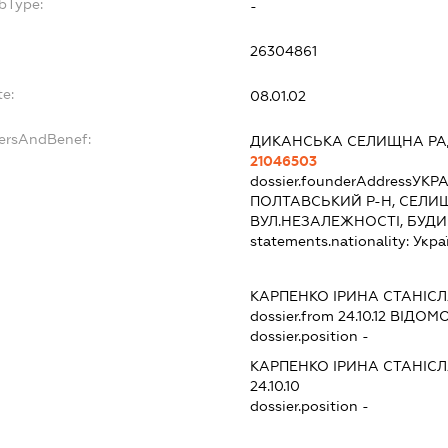
bType:
-
26304861
te:
08.01.02
dersAndBenef:
ДИКАНСЬКА СЕЛИЩНА Р
21046503
dossier.founderAddress
УКРА
ПОЛТАВСЬКИЙ Р-Н, СЕЛИ
ВУЛ.НЕЗАЛЕЖНОСТІ, БУДИ
statements.nationality:
Укра
:
КАРПЕНКО ІРИНА СТАНІС
dossier.from 24.10.12
ВІДОМО
dossier.position -
КАРПЕНКО ІРИНА СТАНІС
24.10.10
dossier.position -