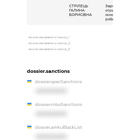
СТРІЛЕЦЬ
Заробітна плата
ГАЛИНА
отримана за
БОРИСІВНА
основним місцем
роботи
dossier.declarations.license_1
dossier.declarations.license_2
dossier.declarations.license_3
dossier.sanctions
dossier.specSanctions
XXXXXXXXXX
dossier.rnboSanctions
XXXXXXXXXX
dossier.amkuBlackList
XXXXXXXXXX