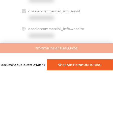
XXXXXXXXXX
dossier.commercial_info.email
XXXXXXXXXX
dossier.commercial_info.website
XXXXXXXXXX
dossier.commercial_info.activity
freemium.actualData
XXXXXXXXXX
document.dueToDate
24.03.17
SEARCH.ONMONITORING
freemium.exampleText_1
freemium.exampleText_2
freemium.anonymousPerSearch2
FREEMIUM.DETAILS
FREEMIUM.REGISTER