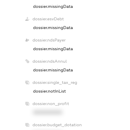
dossier.missingData
dossier.esvDebt
dossier.missingData
dossier.ndsPayer
dossier.missingData
dossier.ndsAnnul
dossier.missingData
dossier.single_tax_reg
dossier.notInList
dossier.non_profit
XXXXXXXXXX
dossier.budget_dotation