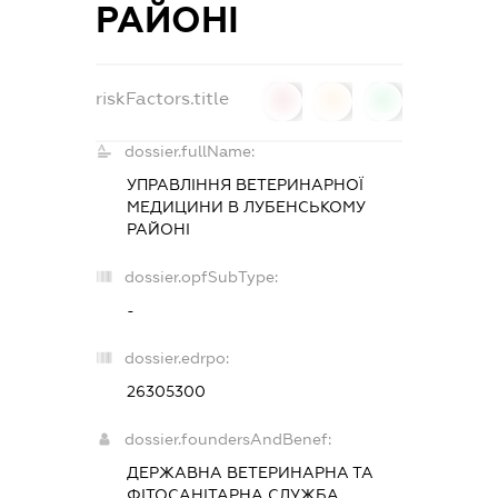
РАЙОНІ
riskFactors.title
0
0
0
dossier.fullName:
УПРАВЛІННЯ ВЕТЕРИНАРНОЇ
МЕДИЦИНИ В ЛУБЕНСЬКОМУ
РАЙОНІ
dossier.opfSubType:
-
dossier.edrpo:
26305300
dossier.foundersAndBenef:
ДЕРЖАВНА ВЕТЕРИНАРНА ТА
ФІТОСАНІТАРНА СЛУЖБА