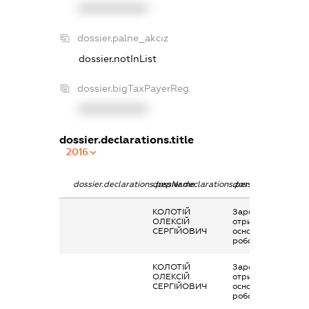
XXXXXXXXXX
dossier.palne_akciz
dossier.notInList
dossier.bigTaxPayerReg
XXXXXXXXXX
dossier.declarations.title
2016
dossier.declarations.pepName
dossier.declarations.personName
dossier.declaration
КОЛОТІЙ
Заробітна плата
ОЛЕКСІЙ
отримана за
СЕРГІЙОВИЧ
основним місцем
роботи
КОЛОТІЙ
Заробітна плата
ОЛЕКСІЙ
отримана за
СЕРГІЙОВИЧ
основним місцем
роботи