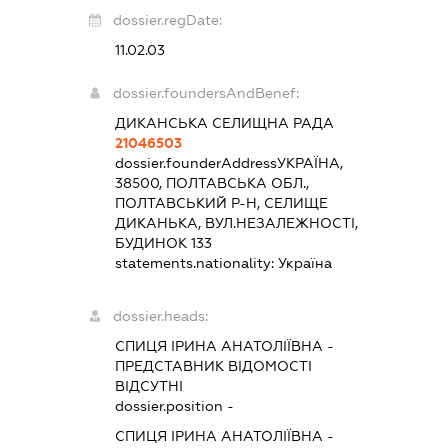
dossier.regDate:
11.02.03
dossier.foundersAndBenef:
ДИКАНСЬКА СЕЛИЩНА РАДА
21046503
dossier.founderAddress
УКРАЇНА,
38500, ПОЛТАВСЬКА ОБЛ.,
ПОЛТАВСЬКИЙ Р-Н, СЕЛИЩЕ
ДИКАНЬКА, ВУЛ.НЕЗАЛЕЖНОСТІ,
БУДИНОК 133
statements.nationality:
Україна
dossier.heads:
СПИЦЯ ІРИНА АНАТОЛІЇВНА
-
ПРЕДСТАВНИК
ВІДОМОСТІ
ВІДСУТНІ
dossier.position -
СПИЦЯ ІРИНА АНАТОЛІЇВНА
-