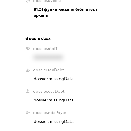
dossier.kveds:
91.01
функціювання бібліотек і
архівів
dossier.tax
dossier.staff
XXXXXXXXXX
dossier.taxDebt
dossier.missingData
dossier.esvDebt
dossier.missingData
dossier.ndsPayer
dossier.missingData