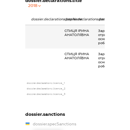
dossier.declarations.title
2018
dossier.declarations.pepName
dossier.declarations.personName
dossier.declaratio
СПИЦЯ ІРИНА
Заробітна плата
АНАТОЛІЇВНА
отримана за
основним місцем
роботи
СПИЦЯ ІРИНА
Заробітна плата
АНАТОЛІЇВНА
отримана за
основним місцем
роботи
dossier.declarations.license_1
dossier.declarations.license_2
dossier.declarations.license_3
dossier.sanctions
dossier.specSanctions