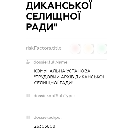
ДИКАНСЬКОЇ
СЕЛИЩНОЇ
РАДИ"
riskFactors.title
0
0
0
dossier.fullName:
КОМУНАЛЬНА УСТАНОВА
"ТРУДОВИЙ АРХІВ ДИКАНСЬКОЇ
СЕЛИЩНОЇ РАДИ"
dossier.opfSubType:
-
dossier.edrpo:
26305808