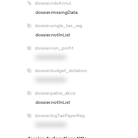
dossier.ndsAnnul
dossier.missingData
dossier.single_tax_reg
dossier.notInList
dossier.non_profit
XXXXXXXXXX
dossier.budget_dotation
XXXXXXXXXX
dossier.palne_akciz
dossier.notInList
dossier.bigTaxPayerReg
XXXXXXXXXX