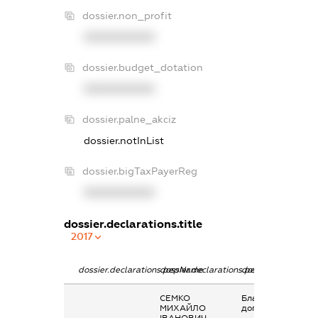
dossier.non_profit
XXXXXXXXXX
dossier.budget_dotation
XXXXXXXXXX
dossier.palne_akciz
dossier.notInList
dossier.bigTaxPayerReg
XXXXXXXXXX
dossier.declarations.title
2017
dossier.declarations.pepName
dossier.declarations.personName
dossier.declaratio
СЕМКО
Благодійна
МИХАЙЛО
допомога