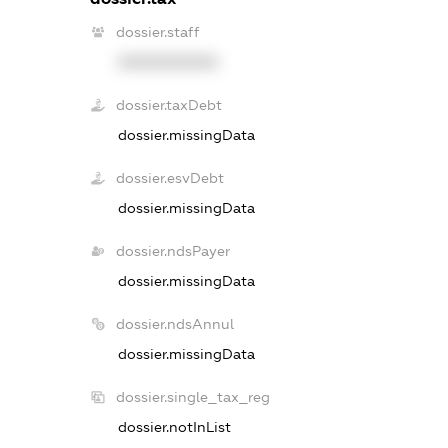
dossier.staff
XXXXXXXXXX
dossier.taxDebt
dossier.missingData
dossier.esvDebt
dossier.missingData
dossier.ndsPayer
dossier.missingData
dossier.ndsAnnul
dossier.missingData
dossier.single_tax_reg
dossier.notInList