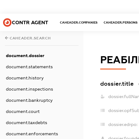
CONTR AGENT
CAHEADER.COMPANIES
CAHEADER.PERSONS
CAHEADER.SEARCH
document.dossier
РЕАБІЛ
document.statements
document.history
dossier.title
document.inspections
dossier.fullNa
document.bankruptcy
dossier.opfSu
document.court
document.taxdebts
dossier.edrpo:
document.enforcements
dossier.found