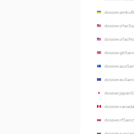
dossier.amkuB
dossier.ofacSa
dossier.ofacN
dossier.gbSan
dossier.ausSa
dossier.euSan
dossier.japan
dossier.canad
dossier.rfSanc
dossier.russia