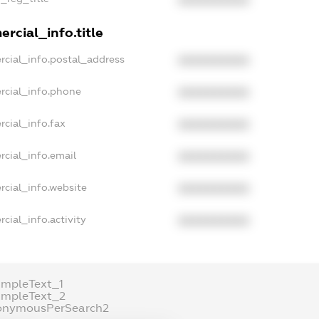
rcial_info.title
rcial_info.postal_address
XXXXXXXXXX
rcial_info.phone
XXXXXXXXXX
cial_info.fax
XXXXXXXXXX
rcial_info.email
XXXXXXXXXX
rcial_info.website
XXXXXXXXXX
cial_info.activity
XXXXXXXXXX
ampleText_1
ampleText_2
onymousPerSearch2