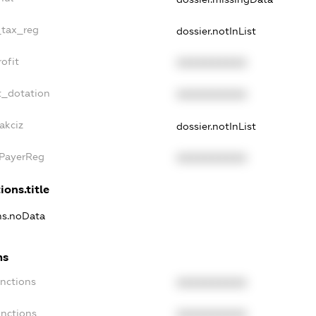
_tax_reg
dossier.notInList
ofit
XXXXXXXXXX
t_dotation
XXXXXXXXXX
akciz
dossier.notInList
xPayerReg
XXXXXXXXXX
ions.title
ons.noData
ns
anctions
XXXXXXXXXX
anctions
XXXXXXXXXX