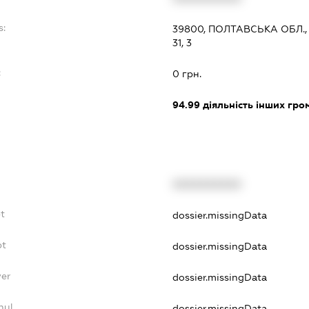
s:
39800, ПОЛТАВСЬКА ОБЛ.,
31, 3
:
0 грн.
94.99
діяльність інших грома
XXXXXXXXXX
t
dossier.missingData
bt
dossier.missingData
yer
dossier.missingData
nul
dossier.missingData