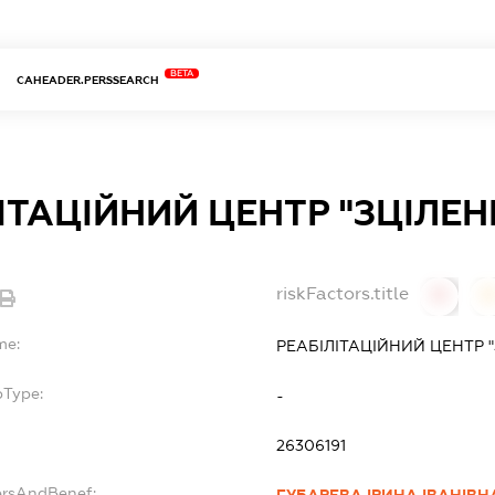
BETA
CAHEADER.PERSSEARCH
ІТАЦІЙНИЙ ЦЕНТР "ЗЦІЛЕН
riskFactors.title
0
0
me:
РЕАБІЛІТАЦІЙНИЙ ЦЕНТР 
bType:
-
26306191
ersAndBenef:
ГУБАРЕВА ІРИНА ІВАНІВН