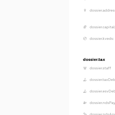
dossier.addres
dossier.capital
dossier.kveds:
dossier.tax
dossier.staff
dossier.taxDeb
dossier.esvDe
dossier.ndsPa
dossier.ndsAn