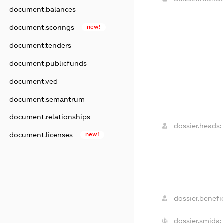
document.balances
document.scorings
new!
document.tenders
document.publicfunds
document.ved
document.semantrum
document.relationships
dossier.heads:
document.licenses
new!
dossier.benefic
dossier.smida: