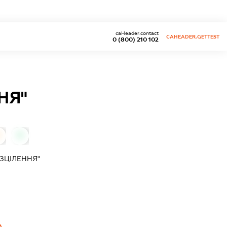
caHeader.contact
CAHEADER.GETTEST
0 (800) 210 102
НЯ"
0
"ЗЦІЛЕННЯ"
А