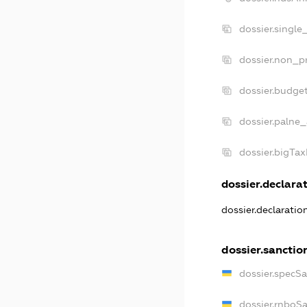
dossier.single
dossier.non_pr
dossier.budge
dossier.palne_
dossier.bigTa
dossier.declarat
dossier.declarati
dossier.sanctio
dossier.specS
dossier.rnboS