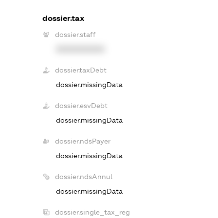
dossier.tax
dossier.staff
XXXXXXXXXX
dossier.taxDebt
dossier.missingData
dossier.esvDebt
dossier.missingData
dossier.ndsPayer
dossier.missingData
dossier.ndsAnnul
dossier.missingData
dossier.single_tax_reg