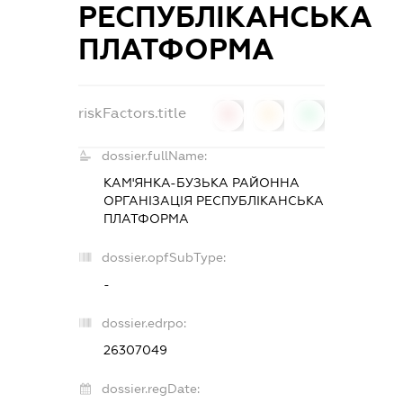
РЕСПУБЛІКАНСЬКА
ПЛАТФОРМА
riskFactors.title
0
0
0
dossier.fullName:
КАМ'ЯНКА-БУЗЬКА РАЙОННА
ОРГАНІЗАЦІЯ РЕСПУБЛІКАНСЬКА
ПЛАТФОРМА
dossier.opfSubType:
-
dossier.edrpo:
26307049
dossier.regDate: