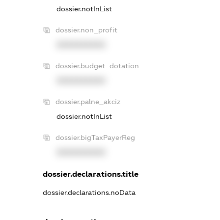
dossier.notInList
dossier.non_profit
XXXXXXXXXX
dossier.budget_dotation
XXXXXXXXXX
dossier.palne_akciz
dossier.notInList
dossier.bigTaxPayerReg
XXXXXXXXXX
dossier.declarations.title
dossier.declarations.noData