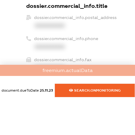
dossier.commercial_info.title
dossier.commercial_info.postal_address
XXXXXXXXXX
dossier.commercial_info.phone
XXXXXXXXXX
dossier.commercial_info.fax
XXXXXXXXXX
freemium.actualData
dossier.commercial_info.email
XXXXXXXXXX
document.dueToDate
25.11.23
SEARCH.ONMONITORING
dossier.commercial_info.website
XXXXXXXXXX
dossier.commercial_info.activity
XXXXXXXXXX