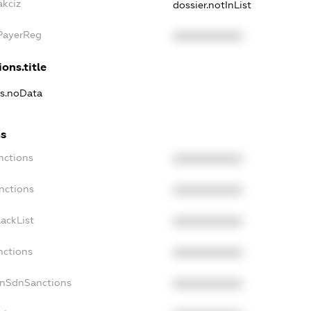
akciz
dossier.notInList
xPayerReg
XXXXXXXXXX
ons.title
ns.noData
ns
nctions
XXXXXXXXXX
nctions
XXXXXXXXXX
ackList
XXXXXXXXXX
nctions
XXXXXXXXXX
onSdnSanctions
XXXXXXXXXX