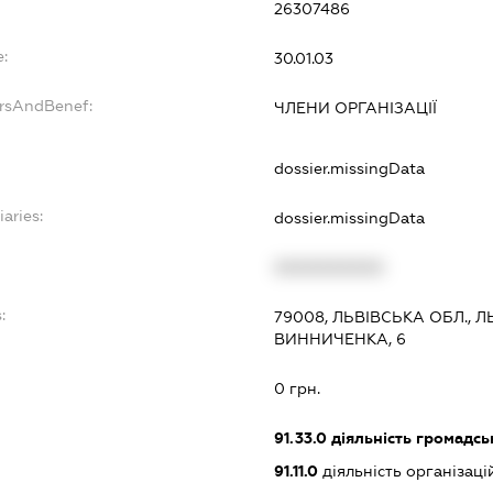
26307486
e:
30.01.03
ersAndBenef:
ЧЛЕНИ ОРГАНІЗАЦІЇ
dossier.missingData
iaries:
dossier.missingData
XXXXXXXXXX
:
79008, ЛЬВІВСЬКА ОБЛ., 
ВИННИЧЕНКА, 6
0 грн.
91.33.0
діяльність громадськи
91.11.0
діяльність організаці