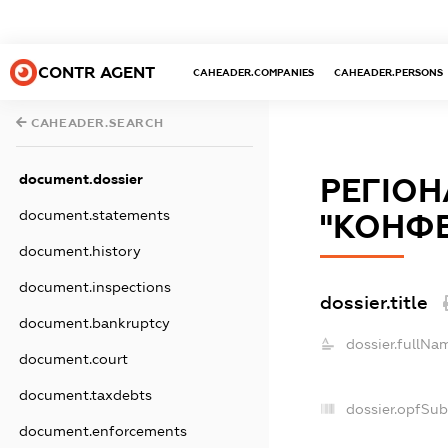
CONTR AGENT
CAHEADER.COMPANIES
CAHEADER.PERSONS
CAHEADER.SEARCH
document.dossier
РЕГІОН
document.statements
"КОНФЕ
document.history
document.inspections
dossier.title
document.bankruptcy
dossier.fullNa
document.court
document.taxdebts
dossier.opfSub
document.enforcements