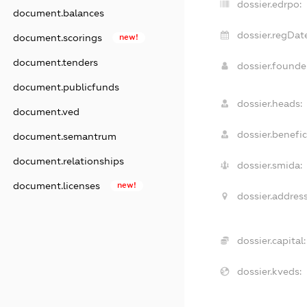
dossier.edrpo:
document.balances
dossier.regDat
document.scorings
new!
document.tenders
dossier.found
document.publicfunds
dossier.heads:
document.ved
dossier.benefic
document.semantrum
document.relationships
dossier.smida:
document.licenses
new!
dossier.address
dossier.capital:
dossier.kveds: