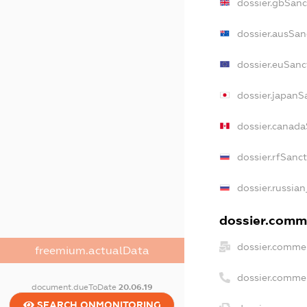
dossier.gbSanc
dossier.ausSan
dossier.euSanc
dossier.japanS
dossier.canad
dossier.rfSanc
dossier.russian
dossier.comme
dossier.commer
freemium.actualData
dossier.comme
document.dueToDate
20.06.19
SEARCH.ONMONITORING