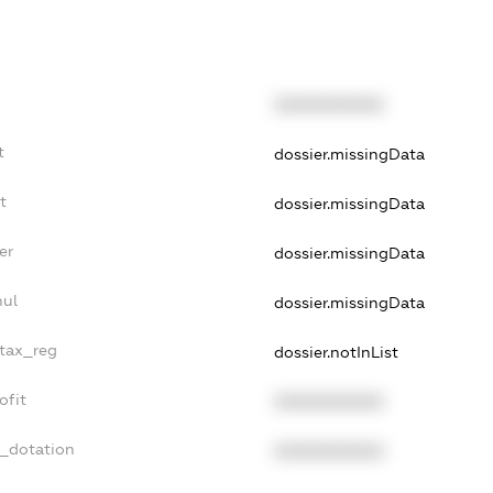
XXXXXXXXXX
t
dossier.missingData
t
dossier.missingData
er
dossier.missingData
nul
dossier.missingData
_tax_reg
dossier.notInList
ofit
XXXXXXXXXX
t_dotation
XXXXXXXXXX