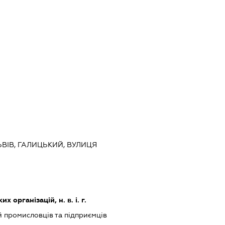
ЛЬВІВ, ГАЛИЦЬКИЙ, ВУЛИЦЯ
х організацій, н. в. і. г.
й промисловців та підприємців