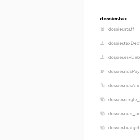
dossier.tax
dossier.staff
dossier.taxDeb
dossier.esvDeb
dossier.ndsPay
dossier.ndsAn
dossier.single
dossier.non_pr
dossier.budge