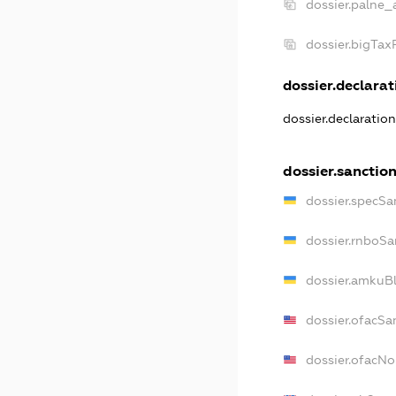
dossier.palne_
dossier.bigTa
dossier.declarati
dossier.declaratio
dossier.sanctio
dossier.specSa
dossier.rnboSa
dossier.amkuBl
dossier.ofacSa
dossier.ofacN