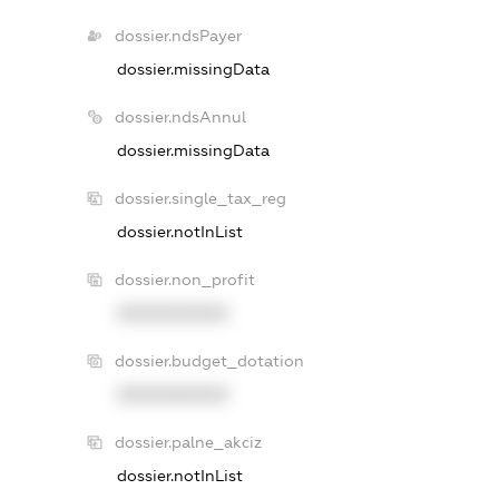
dossier.ndsPayer
dossier.missingData
dossier.ndsAnnul
dossier.missingData
dossier.single_tax_reg
dossier.notInList
dossier.non_profit
XXXXXXXXXX
dossier.budget_dotation
XXXXXXXXXX
dossier.palne_akciz
dossier.notInList