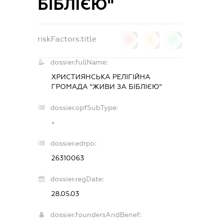
БІБЛІЄЮ"
riskFactors.title
0
0
0
dossier.fullName:
ХРИСТИЯНСЬКА РЕЛІГІЙНА
ГРОМАДА "ЖИВИ ЗА БІБЛІЄЮ"
dossier.opfSubType:
-
dossier.edrpo:
26310063
dossier.regDate:
28.05.03
dossier.foundersAndBenef: