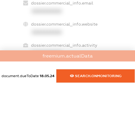
dossier.commercial_info.email
XXXXXXXXXX
dossier.commercial_info.website
XXXXXXXXXX
dossier.commercial_info.activity
XXXXXXXXXX
freemium.actualData
document.dueToDate
18.05.24
SEARCH.ONMONITORING
freemium.exampleText_1
freemium.exampleText_2
freemium.anonymousPerSearch2
FREEMIUM.DETAILS
FREEMIUM.REGISTER