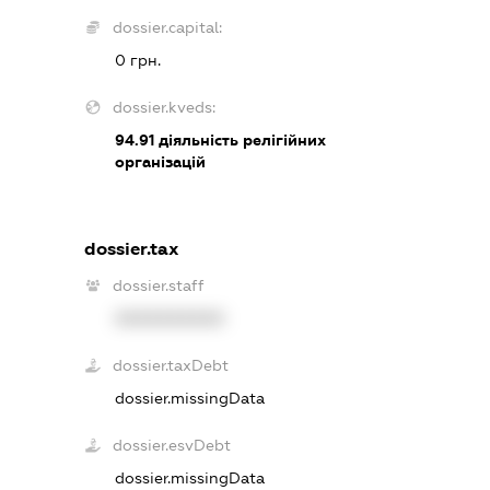
dossier.capital:
0 грн.
dossier.kveds:
94.91
діяльність релігійних
організацій
dossier.tax
dossier.staff
XXXXXXXXXX
dossier.taxDebt
dossier.missingData
dossier.esvDebt
dossier.missingData