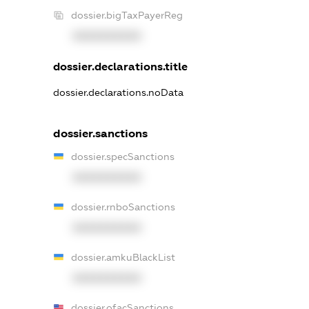
dossier.bigTaxPayerReg
XXXXXXXXXX
dossier.declarations.title
dossier.declarations.noData
dossier.sanctions
dossier.specSanctions
XXXXXXXXXX
dossier.rnboSanctions
XXXXXXXXXX
dossier.amkuBlackList
XXXXXXXXXX
dossier.ofacSanctions