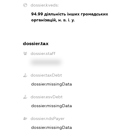
dossier.kveds:
94.99
діяльність інших громадських
організацій, н. в. і. у.
dossier.tax
dossier.staff
XXXXXXXXXX
dossier.taxDebt
dossier.missingData
dossier.esvDebt
dossier.missingData
dossier.ndsPayer
dossier.missingData