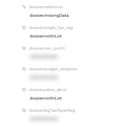
dossier.ndsAnnul
dossier.missingData
dossier.single_tax_reg
dossier.notInList
dossier.non_profit
XXXXXXXXXX
dossier.budget_dotation
XXXXXXXXXX
dossier.palne_akciz
dossier.notInList
dossier.bigTaxPayerReg
XXXXXXXXXX