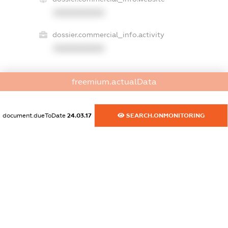
XXXXXXXXXX
dossier.commercial_info.activity
XXXXXXXXXX
freemium.actualData
freemium.exampleText_1
freemium.exampleText_2
freemium.anonymousPerSearch2
document.dueToDate
24.03.17
SEARCH.ONMONITORING
FREEMIUM.DETAILS
FREEMIUM.REGISTER