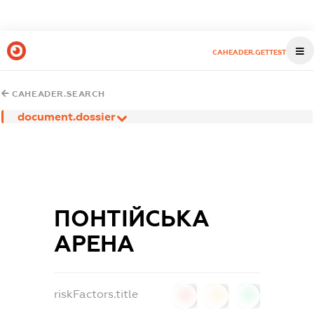
CAHEADER.GETTEST
CAHEADER.SEARCH
document.dossier
ПОНТІЙСЬКА
АРЕНА
riskFactors.title
0
0
0