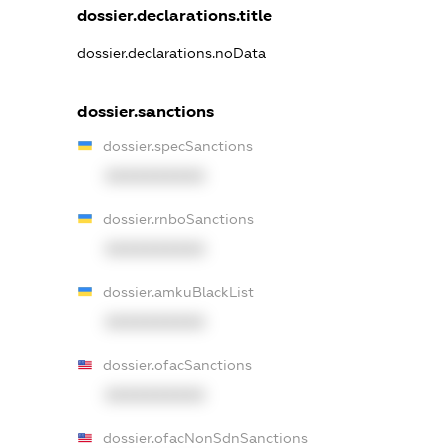
dossier.declarations.title
dossier.declarations.noData
dossier.sanctions
dossier.specSanctions
XXXXXXXXXX
dossier.rnboSanctions
XXXXXXXXXX
dossier.amkuBlackList
XXXXXXXXXX
dossier.ofacSanctions
XXXXXXXXXX
dossier.ofacNonSdnSanctions