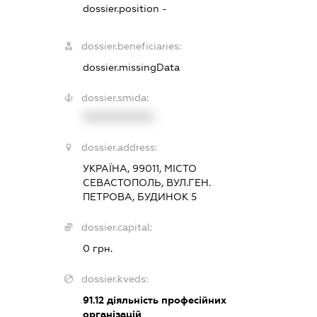
dossier.position -
dossier.beneficiaries:
dossier.missingData
dossier.smida:
XXXXXXXXXX
dossier.address:
УКРАЇНА, 99011, МІСТО
СЕВАСТОПОЛЬ, ВУЛ.ГЕН.
ПЕТРОВА, БУДИНОК 5
dossier.capital:
0 грн.
dossier.kveds:
91.12
діяльність професійних
організацій