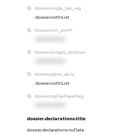
dossier.single_tax_reg
dossier.notInList
dossier.non_profit
XXXXXXXXXX
dossier.budget_dotation
XXXXXXXXXX
dossier.palne_akciz
dossier.notInList
dossier.bigTaxPayerReg
XXXXXXXXXX
dossier.declarations.title
dossier.declarations.noData