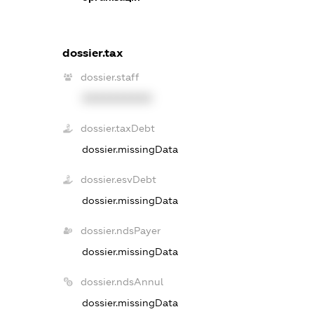
dossier.tax
dossier.staff
XXXXXXXXXX
dossier.taxDebt
dossier.missingData
dossier.esvDebt
dossier.missingData
dossier.ndsPayer
dossier.missingData
dossier.ndsAnnul
dossier.missingData