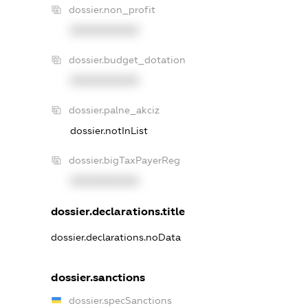
dossier.non_profit
XXXXXXXXXX
dossier.budget_dotation
XXXXXXXXXX
dossier.palne_akciz
dossier.notInList
dossier.bigTaxPayerReg
XXXXXXXXXX
dossier.declarations.title
dossier.declarations.noData
dossier.sanctions
dossier.specSanctions