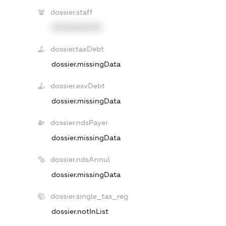
dossier.staff
XXXXXXXXXX
dossier.taxDebt
dossier.missingData
dossier.esvDebt
dossier.missingData
dossier.ndsPayer
dossier.missingData
dossier.ndsAnnul
dossier.missingData
dossier.single_tax_reg
dossier.notInList