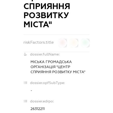
СПРИЯННЯ
РОЗВИТКУ
МІСТА"
riskFactors.title
0
0
0
dossier.fullName:
МІСЬКА ГРОМАДСЬКА
ОРГАНІЗАЦІЯ "ЦЕНТР
СПРИЯННЯ РОЗВИТКУ МІСТА"
dossier.opfSubType:
-
dossier.edrpo:
26312211