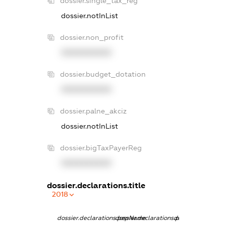
dossier.single_tax_reg
dossier.notInList
dossier.non_profit
XXXXXXXXXX
dossier.budget_dotation
XXXXXXXXXX
dossier.palne_akciz
dossier.notInList
dossier.bigTaxPayerReg
XXXXXXXXXX
dossier.declarations.title
2018
dossier.declarations.pepName
dossier.declarations.personName
dossier.declarati