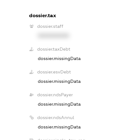
dossier.tax
dossier.staff
XXXXXXXXXX
dossier.taxDebt
dossier.missingData
dossier.esvDebt
dossier.missingData
dossier.ndsPayer
dossier.missingData
dossier.ndsAnnul
dossier.missingData