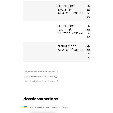
ПЕТЛЕНКО
Членство суб’єкт
ВАЛЕРІЙ
декларування в
АНАТОЛІЙОВИЧ
організаціях та ї
органах
ПЕТЛЕНКО
Членство суб’єкт
ВАЛЕРІЙ
декларування в
АНАТОЛІЙОВИЧ
організаціях та ї
органах
ПУРІЙ ОЛЕГ
Членство суб’єкт
АНАТОЛІЙОВИЧ
декларування в
організаціях та ї
органах
dossier.declarations.license_1
dossier.declarations.license_2
dossier.declarations.license_3
dossier.sanctions
dossier.specSanctions