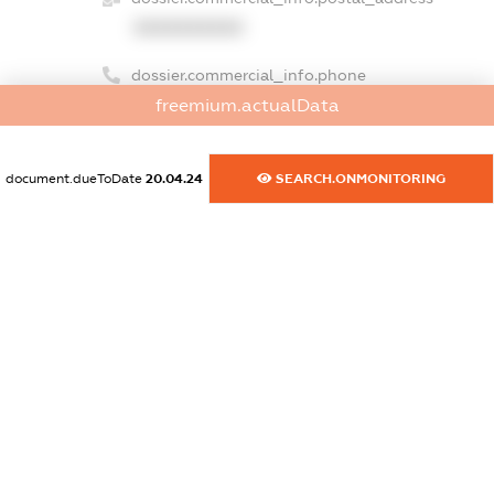
XXXXXXXXXX
dossier.commercial_info.phone
freemium.actualData
XXXXXXXXXX
dossier.commercial_info.fax
document.dueToDate
20.04.24
SEARCH.ONMONITORING
XXXXXXXXXX
dossier.commercial_info.email
XXXXXXXXXX
dossier.commercial_info.website
XXXXXXXXXX
dossier.commercial_info.activity
XXXXXXXXXX