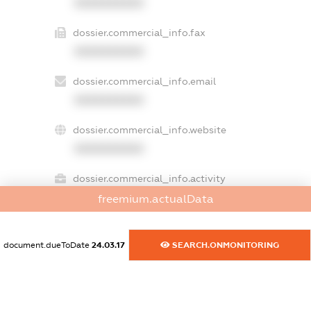
XXXXXXXXXX
dossier.commercial_info.fax
XXXXXXXXXX
dossier.commercial_info.email
XXXXXXXXXX
dossier.commercial_info.website
XXXXXXXXXX
dossier.commercial_info.activity
XXXXXXXXXX
freemium.actualData
document.dueToDate
24.03.17
SEARCH.ONMONITORING
freemium.exampleText_1
freemium.exampleText_2
freemium.anonymousPerSearch2
FREEMIUM.DETAILS