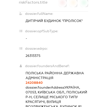
riskFactors.title
0
0
0
dossier.fullName:
ДИТЯЧИЙ БУДИНОК "ПРОЛІСОК"
dossier.opfSubType:
-
dossier.edrpo:
26313375
dossier.foundersAndBenef:
ПОЛІСЬКА РАЙОННА ДЕРЖАВНА
АДМІНІСТРАЦІЯ
24208840
dossier.founderAddress
УКРАЇНА,
07053, КИЇВСЬКА ОБЛ., ПОЛІСЬКИЙ
Р-Н, СЕЛИЩЕ МІСЬКОГО ТИПУ
КРАСЯТИЧІ, ВУЛИЦЯ
ВОЗДВИЖЕНСЬКА, БУДИНОК 81