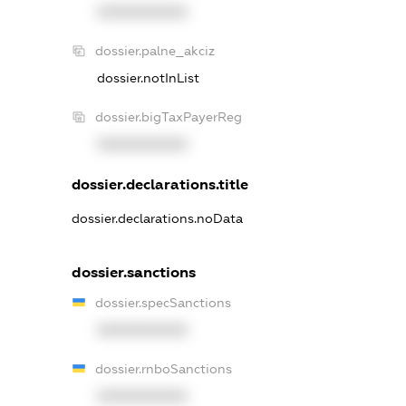
XXXXXXXXXX
dossier.palne_akciz
dossier.notInList
dossier.bigTaxPayerReg
XXXXXXXXXX
dossier.declarations.title
dossier.declarations.noData
dossier.sanctions
dossier.specSanctions
XXXXXXXXXX
dossier.rnboSanctions
XXXXXXXXXX