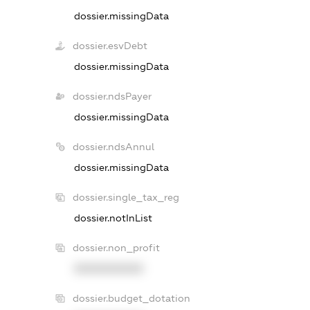
dossier.missingData
dossier.esvDebt
dossier.missingData
dossier.ndsPayer
dossier.missingData
dossier.ndsAnnul
dossier.missingData
dossier.single_tax_reg
dossier.notInList
dossier.non_profit
XXXXXXXXXX
dossier.budget_dotation