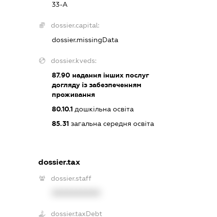
33-А
dossier.capital:
dossier.missingData
dossier.kveds:
87.90
надання інших послуг
догляду із забезпеченням
проживання
80.10.1
дошкільна освіта
85.31
загальна середня освіта
dossier.tax
dossier.staff
XXXXXXXXXX
dossier.taxDebt