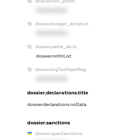
dossier.non_profit
XXXXXXXXXX
dossier.budget_dotation
XXXXXXXXXX
dossier.palne_akciz
dossier.notInList
dossier.bigTaxPayerReg
XXXXXXXXXX
dossier.declarations.title
dossier.declarations.noData
dossier.sanctions
dossier.specSanctions