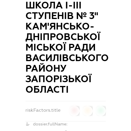
ШКОЛА І-ІІІ
СТУПЕНІВ № 3"
КАМ'ЯНСЬКО-
ДНІПРОВСЬКОЇ
МІСЬКОЇ РАДИ
ВАСИЛІВСЬКОГО
РАЙОНУ
ЗАПОРІЗЬКОЇ
ОБЛАСТІ
riskFactors.title
0
0
0
dossier.fullName: