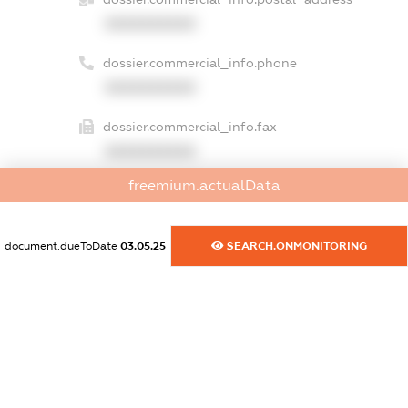
XXXXXXXXXX
dossier.commercial_info.phone
XXXXXXXXXX
dossier.commercial_info.fax
XXXXXXXXXX
freemium.actualData
dossier.commercial_info.email
XXXXXXXXXX
document.dueToDate
03.05.25
SEARCH.ONMONITORING
dossier.commercial_info.website
XXXXXXXXXX
dossier.commercial_info.activity
XXXXXXXXXX