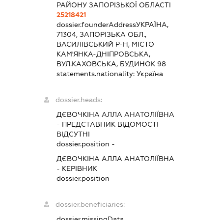
РАЙОНУ ЗАПОРІЗЬКОЇ ОБЛАСТІ
25218421
dossier.founderAddress
УКРАЇНА,
71304, ЗАПОРІЗЬКА ОБЛ.,
ВАСИЛІВСЬКИЙ Р-Н, МІСТО
КАМ'ЯНКА-ДНІПРОВСЬКА,
ВУЛ.КАХОВСЬКА, БУДИНОК 98
statements.nationality:
Україна
dossier.heads:
ДЄВОЧКІНА АЛЛА АНАТОЛІЇВНА
-
ПРЕДСТАВНИК
ВІДОМОСТІ
ВІДСУТНІ
dossier.position -
ДЄВОЧКІНА АЛЛА АНАТОЛІЇВНА
-
КЕРІВНИК
dossier.position -
dossier.beneficiaries:
dossier.missingData