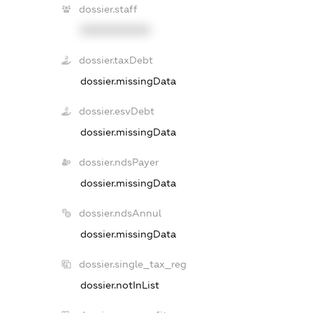
dossier.staff
XXXXXXXXXX
dossier.taxDebt
dossier.missingData
dossier.esvDebt
dossier.missingData
dossier.ndsPayer
dossier.missingData
dossier.ndsAnnul
dossier.missingData
dossier.single_tax_reg
dossier.notInList