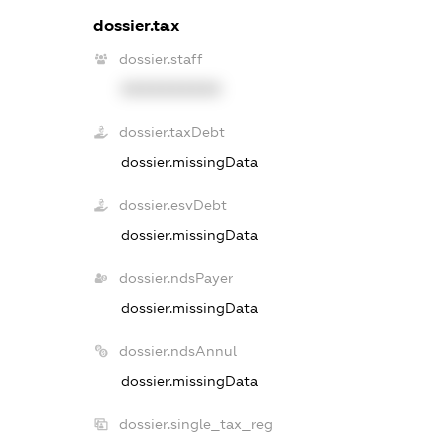
dossier.tax
dossier.staff
XXXXXXXXXX
dossier.taxDebt
dossier.missingData
dossier.esvDebt
dossier.missingData
dossier.ndsPayer
dossier.missingData
dossier.ndsAnnul
dossier.missingData
dossier.single_tax_reg