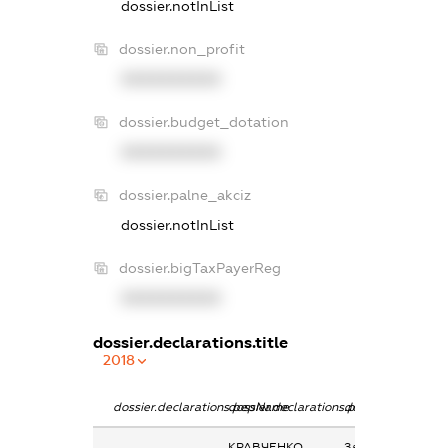
dossier.notInList
dossier.non_profit
XXXXXXXXXX
dossier.budget_dotation
XXXXXXXXXX
dossier.palne_akciz
dossier.notInList
dossier.bigTaxPayerReg
XXXXXXXXXX
dossier.declarations.title
2018
dossier.declarations.pepName
dossier.declarations.personName
dossier.declarati
КРАВЧЕНКО
Заробітна плата