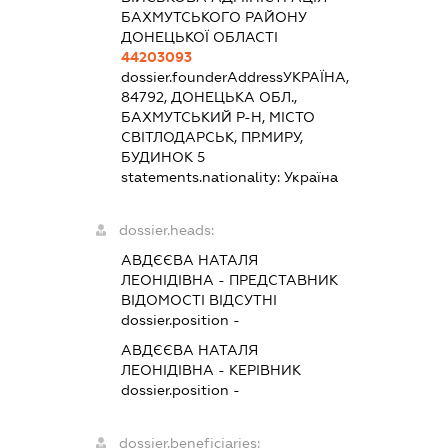
БАХМУТСЬКОГО РАЙОНУ
ДОНЕЦЬКОЇ ОБЛАСТІ
44203093
dossier.founderAddress
УКРАЇНА,
84792, ДОНЕЦЬКА ОБЛ.,
БАХМУТСЬКИЙ Р-Н, МІСТО
СВІТЛОДАРСЬК, ПР.МИРУ,
БУДИНОК 5
statements.nationality:
Україна
dossier.heads:
АВДЄЄВА НАТАЛЯ
ЛЕОНІДІВНА
-
ПРЕДСТАВНИК
ВІДОМОСТІ ВІДСУТНІ
dossier.position -
АВДЄЄВА НАТАЛЯ
ЛЕОНІДІВНА
-
КЕРІВНИК
dossier.position -
dossier.beneficiaries: