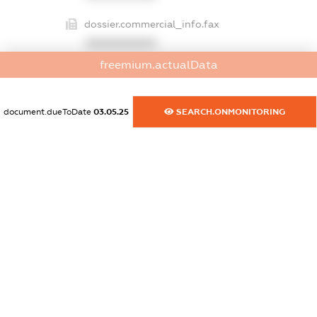
dossier.commercial_info.fax
XXXXXXXXXX
freemium.actualData
dossier.commercial_info.email
XXXXXXXXXX
document.dueToDate
03.05.25
SEARCH.ONMONITORING
dossier.commercial_info.website
XXXXXXXXXX
dossier.commercial_info.activity
XXXXXXXXXX
freemium.exampleText_1
freemium.exampleText_2
freemium.anonymousPerSearch2
FREEMIUM.DETAILS