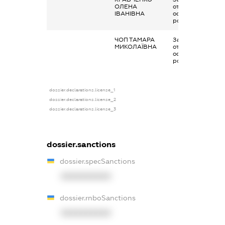
ОЛЕНА
отримана за
ІВАНІВНА
основним місцем
роботи
ЧОП ТАМАРА
Заробітна плата
МИКОЛАЇВНА
отримана за
основним місцем
роботи
dossier.declarations.license_1
dossier.declarations.license_2
dossier.declarations.license_3
dossier.sanctions
dossier.specSanctions
XXXXXXXXXX
dossier.rnboSanctions
XXXXXXXXXX