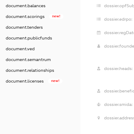
dossier.opfSu
document.balances
document.scorings
new!
dossier.edrpo:
document.tenders
dossier.regDat
document.publicfunds
dossier.found
document.ved
document.semantrum
dossier.heads:
document.relationships
document.licenses
new!
dossier.benefic
dossier.smida:
dossier.address