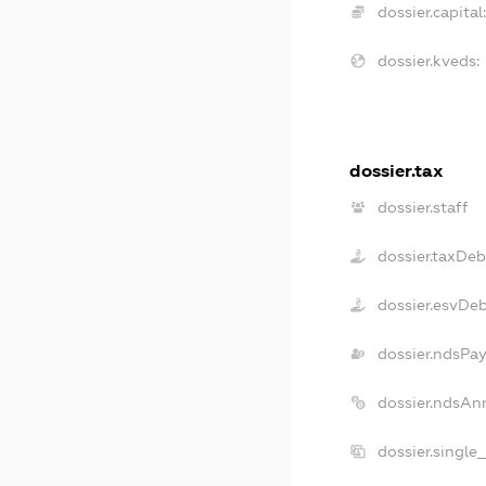
dossier.capital:
dossier.kveds:
dossier.tax
dossier.staff
dossier.taxDeb
dossier.esvDe
dossier.ndsPay
dossier.ndsAn
dossier.single