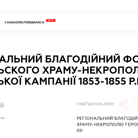
BETA
CAHEADER.PERSSEARCH
НАЛЬНИЙ БЛАГОДІЙНИЙ Ф
ЬСКОГО ХРАМУ-НЕКРОПОЛ
ОЇ КАМПАНІЇ 1853-1855 Р.
riskFactors.title
0
0
me:
РЕГІОНАЛЬНИЙ БЛАГОДІ
ХРАМУ-НЕКРОПОЛЮ ГЕРОЇВ
Р.Р.