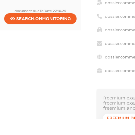
dossier.comme
document.dueToDate
27.10.25
dossier.comme
SEARCH.ONMONITORING
dossier.commer
dossier.commer
dossier.commer
dossier.commer
freemium.exa
freemium.ex
freemium.an
FREEMIUM.D