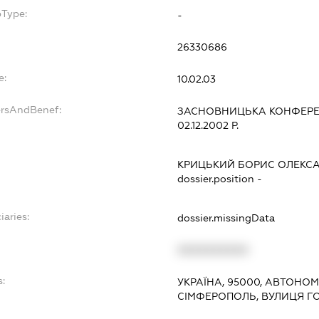
bType:
-
26330686
e:
10.02.03
ersAndBenef:
ЗАСНОВНИЦЬКА КОНФЕРЕН
02.12.2002 Р.
КРИЦЬКИЙ БОРИС ОЛЕКС
dossier.position -
iaries:
dossier.missingData
XXXXXXXXXX
:
УКРАЇНА, 95000, АВТОНОМ
СІМФЕРОПОЛЬ, ВУЛИЦЯ ГО