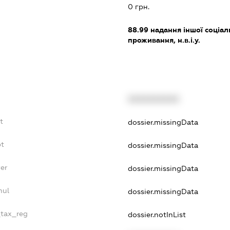
0 грн.
88.99
надання іншої соціал
проживання, н.в.і.у.
XXXXXXXXXX
t
dossier.missingData
bt
dossier.missingData
er
dossier.missingData
nul
dossier.missingData
_tax_reg
dossier.notInList