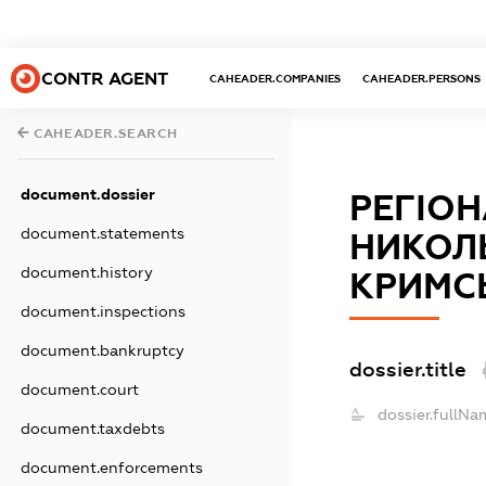
CONTR AGENT
CAHEADER.COMPANIES
CAHEADER.PERSONS
CAHEADER.SEARCH
document.dossier
РЕГІО
document.statements
НИКОЛ
document.history
КРИМСЬК
document.inspections
document.bankruptcy
dossier.title
document.court
dossier.fullNa
document.taxdebts
document.enforcements