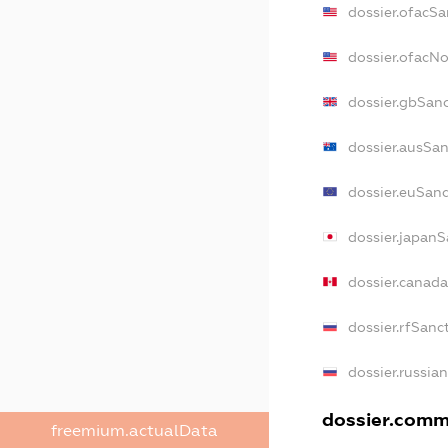
dossier.ofacSa
dossier.ofacN
dossier.gbSan
dossier.ausSan
dossier.euSanc
dossier.japanS
dossier.canad
dossier.rfSanc
dossier.russia
dossier.comme
freemium.actualData