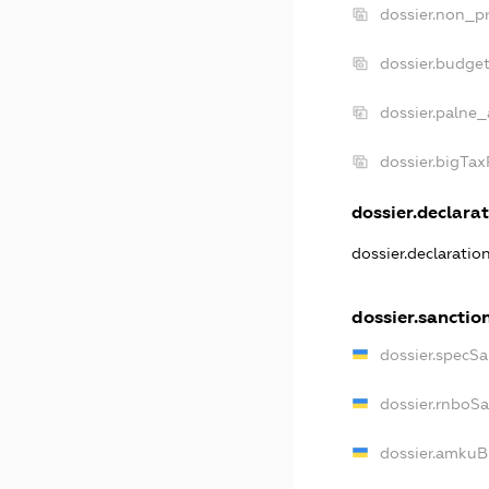
dossier.non_pr
dossier.budge
dossier.palne_
dossier.bigTa
dossier.declarat
dossier.declaratio
dossier.sanctio
dossier.specSa
dossier.rnboS
dossier.amkuB