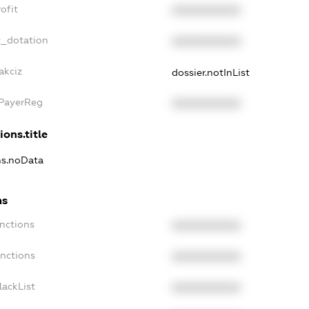
ofit
XXXXXXXXXX
t_dotation
XXXXXXXXXX
akciz
dossier.notInList
xPayerReg
XXXXXXXXXX
ions.title
ns.noData
ns
nctions
XXXXXXXXXX
anctions
XXXXXXXXXX
lackList
XXXXXXXXXX