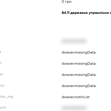
0 грн.
84.11
державне управління 
XXXXXXXXXX
t
dossier.missingData
t
dossier.missingData
er
dossier.missingData
nul
dossier.missingData
_tax_reg
dossier.notInList
ofit
XXXXXXXXXX