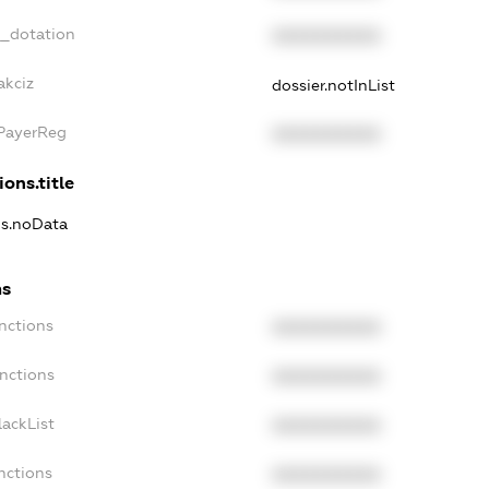
t_dotation
XXXXXXXXXX
akciz
dossier.notInList
xPayerReg
XXXXXXXXXX
ions.title
ns.noData
ns
nctions
XXXXXXXXXX
nctions
XXXXXXXXXX
ackList
XXXXXXXXXX
nctions
XXXXXXXXXX