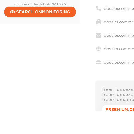
document.dueToDate
12.10.25
dossier.comme
SEARCH.ONMONITORING
dossier.commer
dossier.commer
dossier.commer
dossier.commer
freemium.exa
freemium.ex
freemium.an
FREEMIUM.D