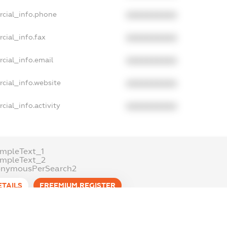
rcial_info.phone
XXXXXXXXXX
cial_info.fax
XXXXXXXXXX
cial_info.email
XXXXXXXXXX
cial_info.website
XXXXXXXXXX
cial_info.activity
XXXXXXXXXX
mpleText_1
ampleText_2
onymousPerSearch2
ETAILS
FREEMIUM.REGISTER