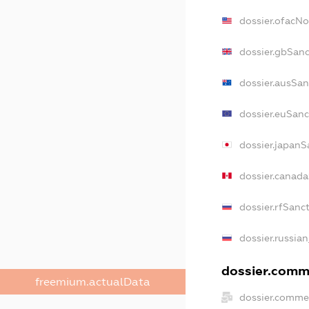
dossier.ofacN
dossier.gbSanc
dossier.ausSan
dossier.euSanc
dossier.japanS
dossier.canad
dossier.rfSanc
dossier.russian
dossier.comme
freemium.actualData
dossier.commer