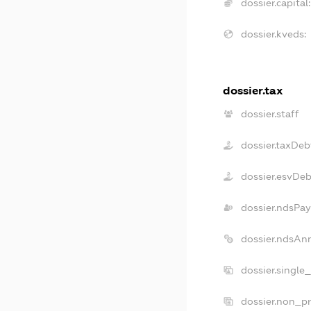
dossier.capital:
dossier.kveds:
dossier.tax
dossier.staff
dossier.taxDeb
dossier.esvDeb
dossier.ndsPay
dossier.ndsAn
dossier.single
dossier.non_pr