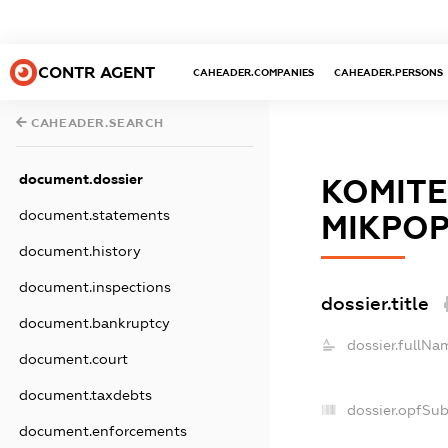
CONTR AGENT
CAHEADER.COMPANIES
CAHEADER.PERSONS
CAHEADER.SEARCH
document.dossier
КОМІТЕ
document.statements
МІКРОР
document.history
document.inspections
dossier.title
document.bankruptcy
dossier.fullNa
document.court
document.taxdebts
dossier.opfSu
document.enforcements