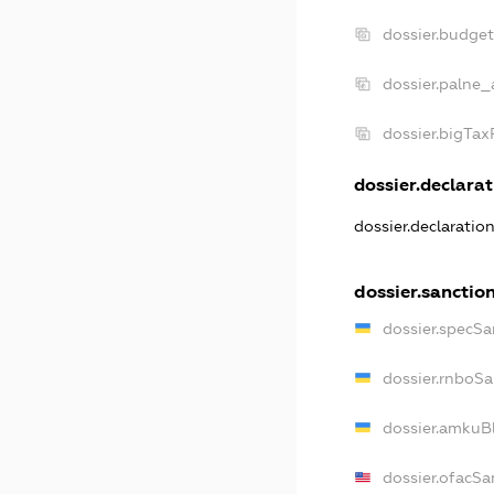
dossier.budge
dossier.palne_
dossier.bigTa
dossier.declarat
dossier.declaratio
dossier.sanctio
dossier.specSa
dossier.rnboSa
dossier.amkuBl
dossier.ofacSa