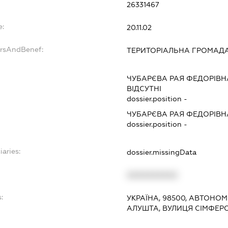
26331467
e:
20.11.02
ersAndBenef:
ТЕРИТОРІАЛЬНА ГРОМАД
ЧУБАРЄВА РАЯ ФЕДОРІВН
ВІДСУТНІ
dossier.position -
ЧУБАРЄВА РАЯ ФЕДОРІВН
dossier.position -
iaries:
dossier.missingData
XXXXXXXXXX
:
УКРАЇНА, 98500, АВТОНОМ
АЛУШТА, ВУЛИЦЯ СІМФЕР