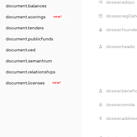
dossier.edrpo:
document.balances
dossier.regDat
document.scorings
new!
document.tenders
dossier.found
document.publicfunds
dossier.heads:
document.ved
document.semantrum
document.relationships
document.licenses
new!
dossier.benefic
dossier.smida:
dossier.address