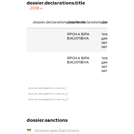
dossier.declarations.title
2018
dossier.declarations.pepName
dossier.declarations.personName
dossier.declaratio
ЯРОХА ВІРА
Членство суб’єкта
ВАСИЛІВНА
декларування в
організаціях та їх
органах
ЯРОХА ВІРА
Членство суб’єкта
ВАСИЛІВНА
декларування в
організаціях та їх
органах
dossier.declarations.license_1
dossier.declarations.license_2
dossier.declarations.license_3
dossier.sanctions
dossier.specSanctions