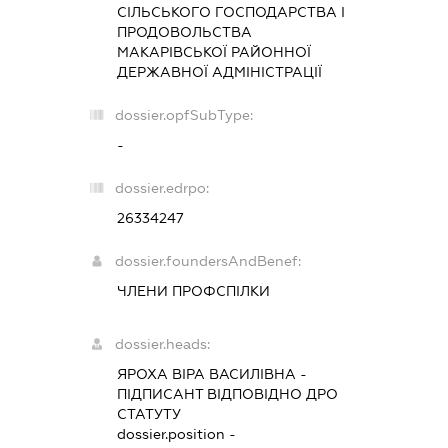
СІЛЬСЬКОГО ГОСПОДАРСТВА І
ПРОДОВОЛЬСТВА
МАКАРІВСЬКОЇ РАЙОННОЇ
ДЕРЖАВНОЇ АДМІНІСТРАЦІЇ
dossier.opfSubType:
-
dossier.edrpo:
26334247
dossier.foundersAndBenef:
ЧЛЕНИ ПРОФСПІЛКИ
dossier.heads:
ЯРОХА ВІРА ВАСИЛІВНА
-
ПІДПИСАНТ
ВІДПОВІДНО ДРО
СТАТУТУ
dossier.position -