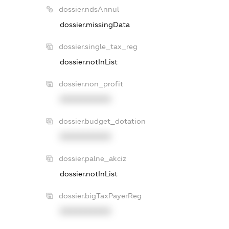
dossier.ndsAnnul
dossier.missingData
dossier.single_tax_reg
dossier.notInList
dossier.non_profit
XXXXXXXXXX
dossier.budget_dotation
XXXXXXXXXX
dossier.palne_akciz
dossier.notInList
dossier.bigTaxPayerReg
XXXXXXXXXX