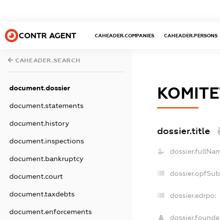
CONTR AGENT
CAHEADER.COMPANIES
CAHEADER.PERSONS
CAHEADER.SEARCH
document.dossier
КОМІТЕ
document.statements
document.history
dossier.title
document.inspections
dossier.fullNa
document.bankruptcy
dossier.opfSub
document.court
document.taxdebts
dossier.edrpo:
document.enforcements
dossier.found