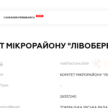
BETA
CAHEADER.PERSSEARCH
Т МІКРОРАЙОНУ "ЛІВОБЕ
riskFactors.title
0
0
me:
КОМІТЕТ МІКРОРАЙОНУ "
Type:
-
26337240
ersAndBenef:
ТОКМАЦЬКА МІСЬКА РАДА