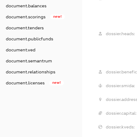
document.balances
document.scorings
new!
document.tenders
dossier.heads:
document.publicfunds
document.ved
document.semantrum
dossier.benefic
document.relationships
document.licenses
new!
dossier.smida:
dossier.address
dossier.capital:
dossier.kveds: