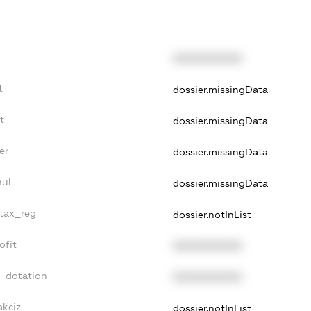
XXXXXXXXXX
t
dossier.missingData
t
dossier.missingData
er
dossier.missingData
nul
dossier.missingData
_tax_reg
dossier.notInList
ofit
XXXXXXXXXX
t_dotation
XXXXXXXXXX
akciz
dossier.notInList