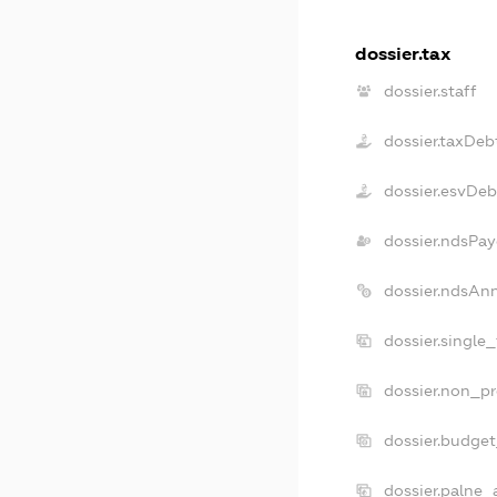
dossier.tax
dossier.staff
dossier.taxDeb
dossier.esvDeb
dossier.ndsPay
dossier.ndsAn
dossier.single
dossier.non_pr
dossier.budge
dossier.palne_