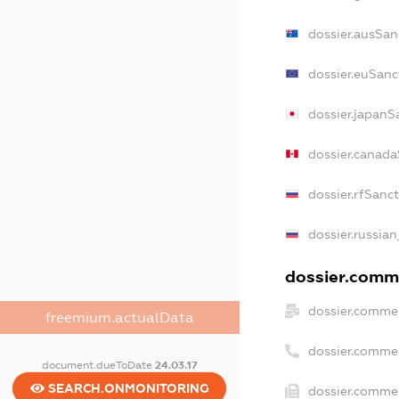
dossier.ausSan
dossier.euSanc
dossier.japanS
dossier.canad
dossier.rfSanc
dossier.russian
dossier.comme
dossier.commer
freemium.actualData
dossier.comme
document.dueToDate
24.03.17
SEARCH.ONMONITORING
dossier.commer