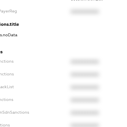
xPayerReg
XXXXXXXXXX
ons.title
ns.noData
ns
nctions
XXXXXXXXXX
nctions
XXXXXXXXXX
ackList
XXXXXXXXXX
nctions
XXXXXXXXXX
onSdnSanctions
XXXXXXXXXX
tions
XXXXXXXXXX