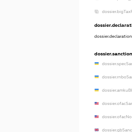
dossier.bigTa
dossier.declarati
dossier.declaratio
dossier.sanctio
dossier.specSa
dossier.rnboSa
dossier.amkuBl
dossier.ofacSa
dossier.ofacN
dossier.gbSanc