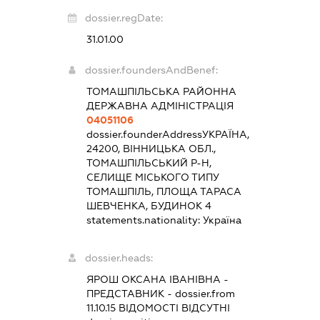
dossier.regDate:
31.01.00
dossier.foundersAndBenef:
ТОМАШПІЛЬСЬКА РАЙОННА
ДЕРЖАВНА АДМІНІСТРАЦІЯ
04051106
dossier.founderAddress
УКРАЇНА,
24200, ВІННИЦЬКА ОБЛ.,
ТОМАШПІЛЬСЬКИЙ Р-Н,
СЕЛИЩЕ МІСЬКОГО ТИПУ
ТОМАШПІЛЬ, ПЛОЩА ТАРАСА
ШЕВЧЕНКА, БУДИНОК 4
statements.nationality:
Україна
dossier.heads:
ЯРОШ ОКСАНА ІВАНІВНА
-
ПРЕДСТАВНИК
- dossier.from
11.10.15
ВІДОМОСТІ ВІДСУТНІ