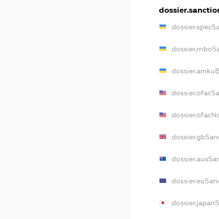
dossier.sanctio
dossier.specS
dossier.rnboS
dossier.amkuB
dossier.ofacS
dossier.ofac
dossier.gbSan
dossier.ausSa
dossier.euSan
dossier.japan