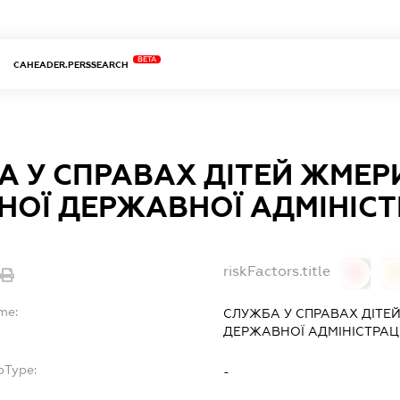
BETA
CAHEADER.PERSSEARCH
А У СПРАВАХ ДІТЕЙ ЖМЕР
НОЇ ДЕРЖАВНОЇ АДМІНІСТ
riskFactors.title
0
me:
СЛУЖБА У СПРАВАХ ДІТЕ
ДЕРЖАВНОЇ АДМІНІСТРАЦІ
bType:
-