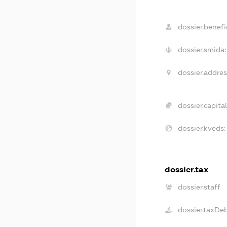
dossier.benefic
dossier.smida:
dossier.addres
dossier.capital
dossier.kveds:
dossier.tax
dossier.staff
dossier.taxDe