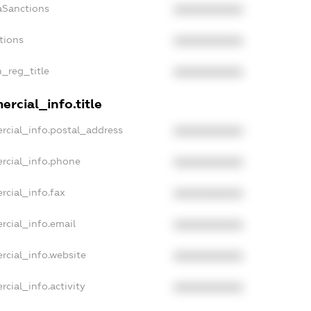
aSanctions
XXXXXXXXXX
tions
XXXXXXXXXX
n_reg_title
XXXXXXXXXX
rcial_info.title
rcial_info.postal_address
XXXXXXXXXX
rcial_info.phone
XXXXXXXXXX
rcial_info.fax
XXXXXXXXXX
rcial_info.email
XXXXXXXXXX
rcial_info.website
XXXXXXXXXX
cial_info.activity
XXXXXXXXXX