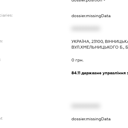
dossier.position -
iaries:
dossier.missingData
XXXXXXXXXX
s:
УКРАЇНА, 23100, ВІННИЦЬ
ВУЛ.ХМЕЛЬНИЦЬКОГО Б., 
:
0 грн.
84.11
державне управління 
XXXXXXXXXX
bt
dossier.missingData