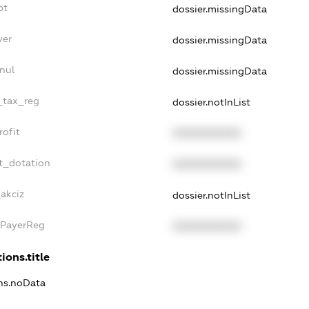
bt
dossier.missingData
yer
dossier.missingData
nul
dossier.missingData
e_tax_reg
dossier.notInList
rofit
XXXXXXXXXX
t_dotation
XXXXXXXXXX
_akciz
dossier.notInList
xPayerReg
XXXXXXXXXX
ions.title
ons.noData