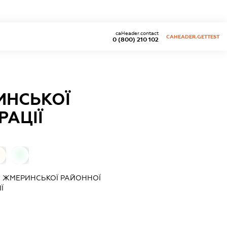
caHeader.contact
CAHEADER.GETTEST
0 (800) 210 102
ИНСЬКОЇ
РАЦІЇ
0
0
Й ЖМЕРИНСЬКОЇ РАЙОННОЇ
Ї