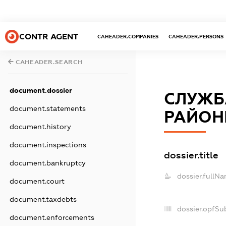
CONTR AGENT
CAHEADER.COMPANIES
CAHEADER.PERSONS
CAHEADER.SEARCH
document.dossier
СЛУЖБ
document.statements
РАЙОН
document.history
document.inspections
dossier.title
document.bankruptcy
dossier.fullNa
document.court
document.taxdebts
dossier.opfSu
document.enforcements