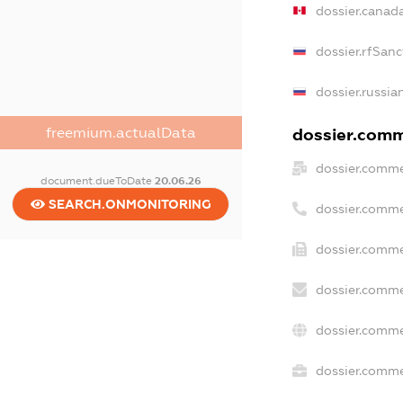
dossier.canad
dossier.rfSanc
dossier.russia
freemium.actualData
dossier.comme
dossier.comme
document.dueToDate
20.06.26
SEARCH.ONMONITORING
dossier.comme
dossier.comme
dossier.comme
dossier.comme
dossier.commer