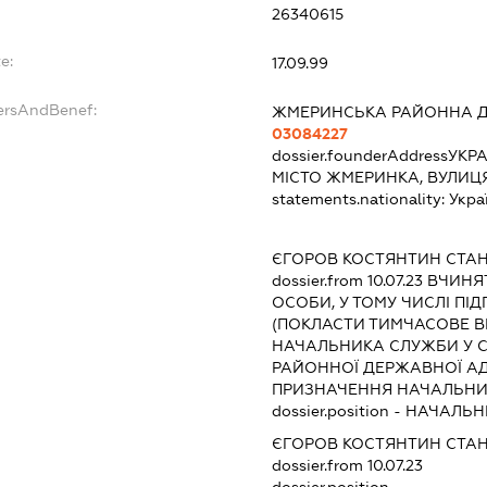
26340615
e:
17.09.99
dersAndBenef:
ЖМЕРИНСЬКА РАЙОННА Д
03084227
dossier.founderAddress
УКРА
МІСТО ЖМЕРИНКА, ВУЛИЦЯ
statements.nationality:
Укра
ЄГОРОВ КОСТЯНТИН СТА
dossier.from 10.07.23
ВЧИНЯТ
ОСОБИ, У ТОМУ ЧИСЛІ П
(ПОКЛАСТИ ТИМЧАСОВЕ В
НАЧАЛЬНИКА СЛУЖБИ У С
РАЙОННОЇ ДЕРЖАВНОЇ АДМІ
ПРИЗНАЧЕННЯ НАЧАЛЬНИ
dossier.position - НАЧАЛЬ
ЄГОРОВ КОСТЯНТИН СТА
dossier.from 10.07.23