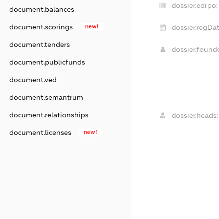
dossier.edrpo:
document.balances
document.scorings
new!
dossier.regDat
document.tenders
dossier.foun
document.publicfunds
document.ved
document.semantrum
document.relationships
dossier.heads:
document.licenses
new!