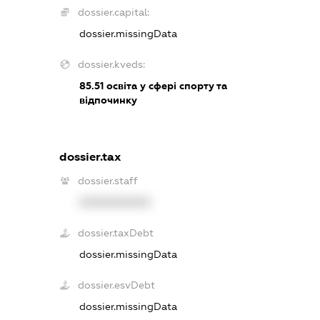
dossier.capital:
dossier.missingData
dossier.kveds:
85.51
освіта у сфері спорту та
відпочинку
dossier.tax
dossier.staff
XXXXXXXXXX
dossier.taxDebt
dossier.missingData
dossier.esvDebt
dossier.missingData