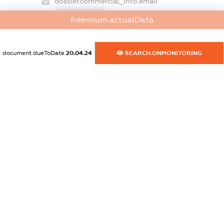
dossier.commercial_info.email
XXXXXXXXXX
freemium.actualData
dossier.commercial_info.website
XXXXXXXXXX
document.dueToDate
20.04.24
SEARCH.ONMONITORING
dossier.commercial_info.activity
XXXXXXXXXX
freemium.exampleText_1
freemium.exampleText_2
freemium.anonymousPerSearch2
FREEMIUM.DETAILS
FREEMIUM.REGISTER