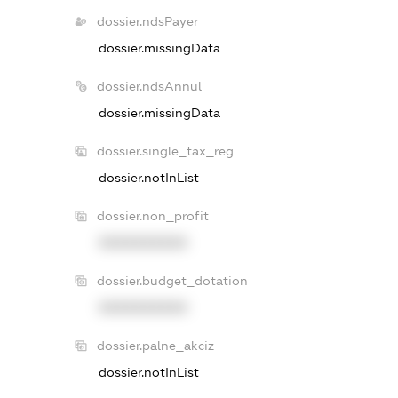
dossier.ndsPayer
dossier.missingData
dossier.ndsAnnul
dossier.missingData
dossier.single_tax_reg
dossier.notInList
dossier.non_profit
XXXXXXXXXX
dossier.budget_dotation
XXXXXXXXXX
dossier.palne_akciz
dossier.notInList