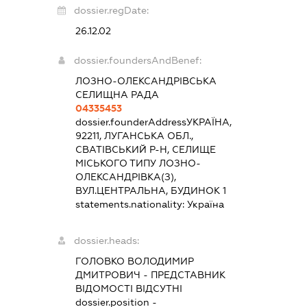
dossier.regDate:
26.12.02
dossier.foundersAndBenef:
ЛОЗНО-ОЛЕКСАНДРІВСЬКА
СЕЛИЩНА РАДА
04335453
dossier.founderAddress
УКРАЇНА,
92211, ЛУГАНСЬКА ОБЛ.,
СВАТІВСЬКИЙ Р-Н, СЕЛИЩЕ
МІСЬКОГО ТИПУ ЛОЗНО-
ОЛЕКСАНДРІВКА(З),
ВУЛ.ЦЕНТРАЛЬНА, БУДИНОК 1
statements.nationality:
Україна
dossier.heads:
ГОЛОВКО ВОЛОДИМИР
ДМИТРОВИЧ
-
ПРЕДСТАВНИК
ВІДОМОСТІ ВІДСУТНІ
dossier.position -