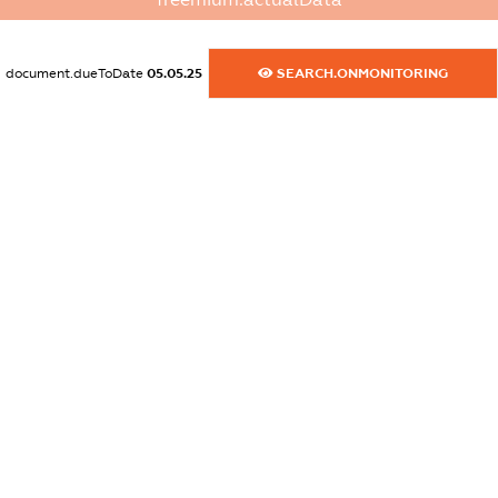
XXXXXXXXXX
dossier.commercial_info.activity
document.dueToDate
05.05.25
SEARCH.ONMONITORING
XXXXXXXXXX
freemium.exampleText_1
freemium.exampleText_2
freemium.anonymousPerSearch2
FREEMIUM.DETAILS
FREEMIUM.REGISTER