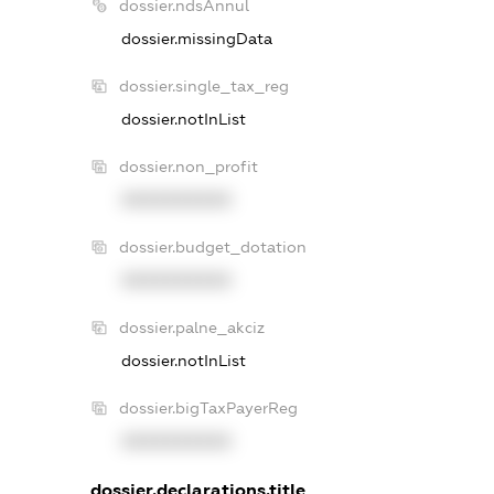
dossier.ndsAnnul
dossier.missingData
dossier.single_tax_reg
dossier.notInList
dossier.non_profit
XXXXXXXXXX
dossier.budget_dotation
XXXXXXXXXX
dossier.palne_akciz
dossier.notInList
dossier.bigTaxPayerReg
XXXXXXXXXX
dossier.declarations.title