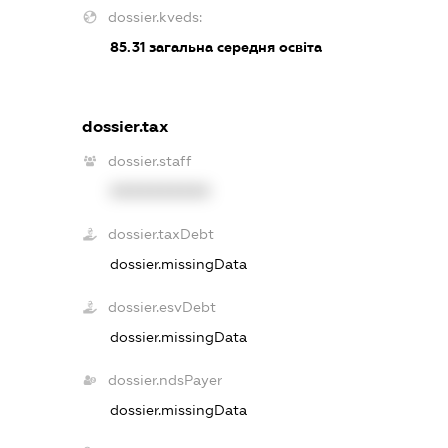
dossier.kveds:
85.31
загальна середня освіта
dossier.tax
dossier.staff
XXXXXXXXXX
dossier.taxDebt
dossier.missingData
dossier.esvDebt
dossier.missingData
dossier.ndsPayer
dossier.missingData